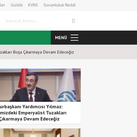
ler
Gizlilik
KVKK
Sorumluluk Reddi
Aranacak Kelime
MENÜ
uzakları Boşa Çıkarmaya Devam Edeceğiz
TBMM Başkanı Numan Kurtulmuş,
rbaşkanı Yardımcısı Yılmaz:
mizdeki Emperyalist Tuzakları
Çıkarmaya Devam Edeceğiz