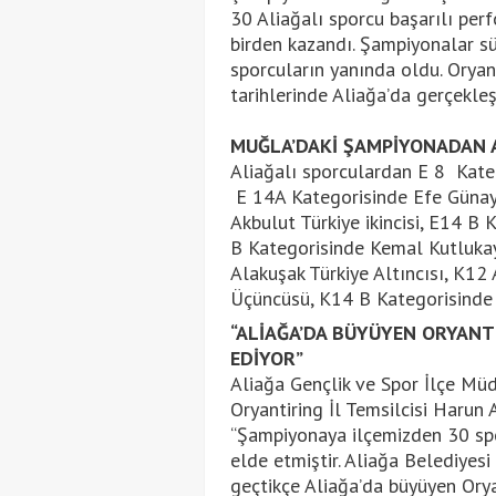
30 Aliağalı sporcu başarılı per
birden kazandı. Şampiyonalar sü
sporcuların yanında oldu. Orya
tarihlerinde Aliağa’da gerçekle
MUĞLA’DAKİ ŞAMPİYONADAN 
Aliağalı sporculardan E 8 Kate
E 14A Kategorisinde Efe Günay T
Akbulut Türkiye ikincisi, E14 B 
B Kategorisinde Kemal Kutlukaya
Alakuşak Türkiye Altıncısı, K12
Üçüncüsü, K14 B Kategorisinde D
“ALİAĞA’DA BÜYÜYEN ORYANTİ
EDİYOR”
Aliağa Gençlik ve Spor İlçe Müd
Oryantiring İl Temsilcisi Harun 
“Şampiyonaya ilçemizden 30 sp
elde etmiştir. Aliağa Belediyes
geçtikçe Aliağa’da büyüyen Oryan