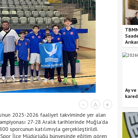
TBMM 
Saade
Arıkan
Ay ve
kared
-
A
+
u’nun 2025-2026 faaliyet takviminde yer alan
Şampiyonası 27-28 Aralık tarihlerinde Muğla’da
00 sporcunun katılımıyla gerçekleştirildi.
 Spor İlçe Müdürlüğü bünyesinde eğitim gören