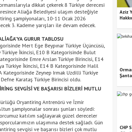
formanslarıyla dikkat çekerek 8 Türkiye derecesi
resince Aliağa Belediyesi ulaşım desteğiyle
Aziz 
Hakkı
ntiring şampiyonaları, 10-11 Ocak 2026
şecek 3. Kademe yarışları ile devam edecek.
ALİAĞA’YA GURUR TABLOSU
gorisinde Mert Ege Beypınar Türkiye Üçüncüsü,
ürkiye İkincisi, E10 B Kategorisinde Bulut
Kategorisinde Emre Arslan Türkiye Birincisi, E14
 Türkiye İkincisi, E14 B Kategorisinde Halil
Orman
 A Kategorisinde Zeynep Irmak Uzdilli Türkiye
Şantaj
efne Karataş Türkiye Birincisi oldu.
RİNG SEVGİSİ VE BAŞARISI BİZLERİ MUTLU
ürlüğü Oryantiring Antrenörü ve İzmir
Altun şampiyonalar sonrası şunları söyledi:
orcumuz katılım sağlayarak güzel dereceler
i sporcularımızın ulaşımına destek sağladı. Gün
CHP S
tiring sevgisi ve başarısı bizleri çok mutlu