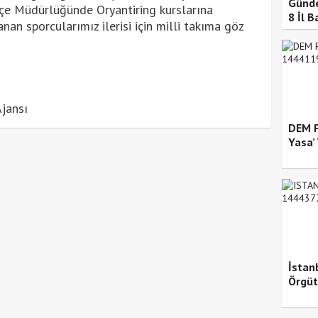
Günde
İlçe Müdürlüğünde Oryantiring kurslarına
8 İl 
nan sporcularımız ilerisi için milli takıma göz
jansı
DEM P
Yasa’ 
İstan
Örgüt