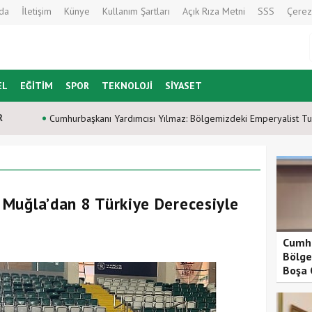
da
İletişim
Künye
Kullanım Şartları
Açık Rıza Metni
SSS
Çerez
EL
EĞİTİM
SPOR
TEKNOLOJİ
SİYASET
R
Cumhurbaşkanı Yardımcısı Yılmaz: Bölgemizdeki Emperyalist T
r Muğla’dan 8 Türkiye Derecesiyle
Cumhu
Bölge
Boşa 