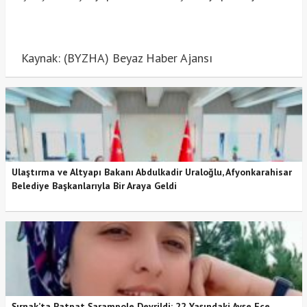
Kaynak: (BYZHA) Beyaz Haber Ajansı
Ulaştırma ve Altyapı Bakanı Abdulkadir Uraloğlu, Afyonkarahisar
Belediye Başkanlarıyla Bir Araya Geldi
Şırnak’ta Patpat Şarampole Devrildi: 22 Yaşındaki Ayşe Ece