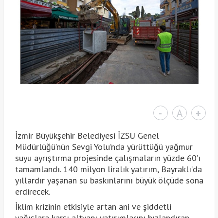
-
A
+
İzmir Büyükşehir Belediyesi İZSU Genel
Müdürlüğü’nün Sevgi Yolu’nda yürüttüğü yağmur
suyu ayrıştırma projesinde çalışmaların yüzde 60’ı
tamamlandı. 140 milyon liralık yatırım, Bayraklı’da
yıllardır yaşanan su baskınlarını büyük ölçüde sona
erdirecek.
İklim krizinin etkisiyle artan ani ve şiddetli
yağışlara karşı altyapı yatırımlarını hızlandıran