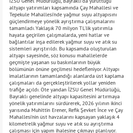
İZSU Genel Müdürlüğü, Bayraklı’da yürüttüğü
altyapı yatırımları kapsamında Çay Mahallesi ve
Tepekule Mahallesi’nde yağmur suyu altyapısını
güçlendirmeye yönelik ayrıştırma çalışmalarını
tamamladı. Yaklaşık 70 milyon TL’lik yatırımla
hayata geçirilen çalışmalarda, yeni hatlar ve
bağlantılar inşa edilerek yağmur suyu ve atık su
sistemleri ayrıştırıldı. Bu kapsamda oluşturulan
altyapı sayesinde, söz konusu mahallelerde
geçmişte yaşanan su baskınlarının büyük
bölümünün önüne geçilmesi hedefleniyor. Altyapı
imalatlarının tamamlandığı alanlarda üst kaplama
çalışmaları da gerçekleştirilerek yollar yeniden
trafiğe açıldı. Öte yandan İZSU Genel Müdürlüğü,
Bayraklı genelinde altyapı kapasitesini artırmaya
yönelik yatırımlarını sürdürerek, 2026 yılının ikinci
yarısında Muhittin Erener, Refik Şevket İnce ve Çay
Mahallesi’nin üst havzalarını kapsayan yaklaşık 4
kilometrelik yağmur suyu ve atık su ayrıştırma
çalışması için yapım ihalesine çıkmayı planlıyor.