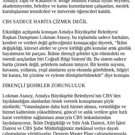
Antalya Tapu ve Kadastro 6. Bölge Müdürü Funda Aydın Seymen,
akademisyenler, belediye ve kamu kurumlarının çalışanları, meslek
kuruluşlarının temsilcileri ve üniversite öğrencileri katıldı.
CBS SADECE HARİTA ÇİZMEK DEĞİL
Etkinliğin açılışında konuşan Antalya Büyükşehir Belediyesi
Başkan Danışmanı Lokman Atasoy, bu toplantıda sadece haritaları,
kentleri ve verileri değil geleceğimizi konuşacağız diyerek, “İklim
değişikliği, küresel afetler ve çevre kirliliği gibi konular artık günlük
hayatımızın bir parçası. İklime dirençli şehirler için elimizdeki en
önemli araçlardan biri Coğrafi Bilgi Sistemi’dir. Bu sistem sadece
harita çizmek değil, şehirlerin nabzını tutuyor. Bir kentin suyunu,
havasını, yollarını, yeşil alanlarını aynı ekranda görebilmek, bilgiyi
bir karara, bir çözüme ve eyleme dönüştürebilmektir” diye konuştu.
DİRENÇLİ ŞEHİRLER ZORUNLULUK
Lokman Atasoy, Antalya Büyükşehir Belediyesi’nin CBS’den
faydalandığını alanlardan örnek vererek konuşmasını şöyle
sürdürdü; “Vatandaşların daha hızlı hizmet alması, verimliliğin ve
hizmet kalitesinin yükseltilmesi, güncel ve anlık verilere göre hızlı
karar verebilme sağlanması amacıyla CBS imkanlarından
faydalanıyoruz. İklim Değişikliği ve Sıfır Atık Dairesi, Afet İşleri
Dairesi ve CBS Şube Müdürlüğümüz mekânsal veriye dayalı
çalışmalarını yürütüyorlar. Deprem Master Planı çalışmalarımızda,