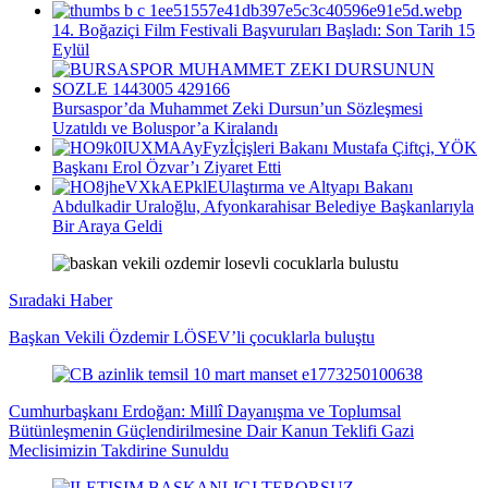
14. Boğaziçi Film Festivali Başvuruları Başladı: Son Tarih 15
Eylül
Bursaspor’da Muhammet Zeki Dursun’un Sözleşmesi
Uzatıldı ve Boluspor’a Kiralandı
İçişleri Bakanı Mustafa Çiftçi, YÖK
Başkanı Erol Özvar’ı Ziyaret Etti
Ulaştırma ve Altyapı Bakanı
Abdulkadir Uraloğlu, Afyonkarahisar Belediye Başkanlarıyla
Bir Araya Geldi
Sıradaki Haber
Başkan Vekili Özdemir LÖSEV’li çocuklarla buluştu
Cumhurbaşkanı Erdoğan: Millî Dayanışma ve Toplumsal
Bütünleşmenin Güçlendirilmesine Dair Kanun Teklifi Gazi
Meclisimizin Takdirine Sunuldu