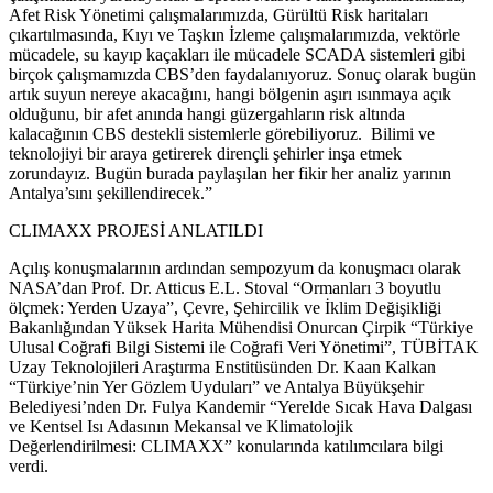
Afet Risk Yönetimi çalışmalarımızda, Gürültü Risk haritaları
çıkartılmasında, Kıyı ve Taşkın İzleme çalışmalarımızda, vektörle
mücadele, su kayıp kaçakları ile mücadele SCADA sistemleri gibi
birçok çalışmamızda CBS’den faydalanıyoruz. Sonuç olarak bugün
artık suyun nereye akacağını, hangi bölgenin aşırı ısınmaya açık
olduğunu, bir afet anında hangi güzergahların risk altında
kalacağının CBS destekli sistemlerle görebiliyoruz. Bilimi ve
teknolojiyi bir araya getirerek dirençli şehirler inşa etmek
zorundayız. Bugün burada paylaşılan her fikir her analiz yarının
Antalya’sını şekillendirecek.”
CLIMAXX PROJESİ ANLATILDI
Açılış konuşmalarının ardından sempozyum da konuşmacı olarak
NASA’dan Prof. Dr. Atticus E.L. Stoval “Ormanları 3 boyutlu
ölçmek: Yerden Uzaya”, Çevre, Şehircilik ve İklim Değişikliği
Bakanlığından Yüksek Harita Mühendisi Onurcan Çirpik “Türkiye
Ulusal Coğrafi Bilgi Sistemi ile Coğrafi Veri Yönetimi”, TÜBİTAK
Uzay Teknolojileri Araştırma Enstitüsünden Dr. Kaan Kalkan
“Türkiye’nin Yer Gözlem Uyduları” ve Antalya Büyükşehir
Belediyesi’nden Dr. Fulya Kandemir “Yerelde Sıcak Hava Dalgası
ve Kentsel Isı Adasının Mekansal ve Klimatolojik
Değerlendirilmesi: CLIMAXX” konularında katılımcılara bilgi
verdi.