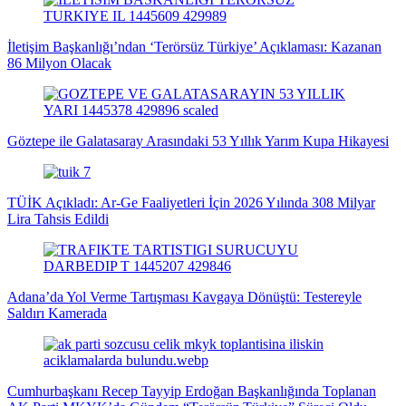
İletişim Başkanlığı’ndan ‘Terörsüz Türkiye’ Açıklaması: Kazanan
86 Milyon Olacak
Göztepe ile Galatasaray Arasındaki 53 Yıllık Yarım Kupa Hikayesi
TÜİK Açıkladı: Ar-Ge Faaliyetleri İçin 2026 Yılında 308 Milyar
Lira Tahsis Edildi
Adana’da Yol Verme Tartışması Kavgaya Dönüştü: Testereyle
Saldırı Kamerada
Cumhurbaşkanı Recep Tayyip Erdoğan Başkanlığında Toplanan