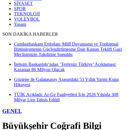
SİYASET
SPOR
TEKNOLOJİ
VOLEYBOL
Yaşam
SON DAKİKA HABERLER
Cumhurbaşkanı Erdoğan: Millî Dayanışma ve Toplumsal
Bütünleşmenin Güçlendirilmesine Dair Kanun Teklifi Gazi
Meclisimizin Takdirine Sunuldu
İletişim Başkanlığı’ndan ‘Terörsüz Türkiye’ Açıklaması:
Kazanan 86 Milyon Olacak
Göztepe ile Galatasaray Arasındaki 53 Yıllık Yarım Kupa
Hikayesi
TÜİK Açıkladı: Ar-Ge Faaliyetleri İçin 2026 Yılında 308
Milyar Lira Tahsis Edildi
GENEL
Büyükşehir Coğrafi Bilgi