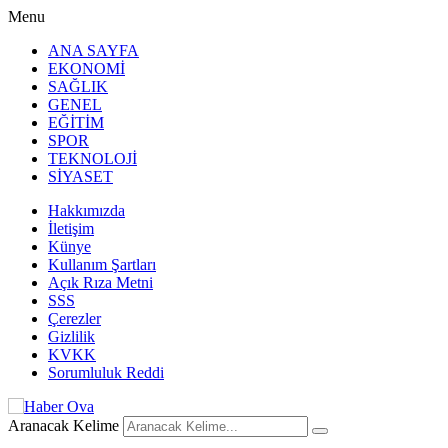
Menu
ANA SAYFA
EKONOMİ
SAĞLIK
GENEL
EĞİTİM
SPOR
TEKNOLOJİ
SİYASET
Hakkımızda
İletişim
Künye
Kullanım Şartları
Açık Rıza Metni
SSS
Çerezler
Gizlilik
KVKK
Sorumluluk Reddi
Aranacak Kelime