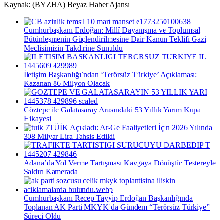
Kaynak: (BYZHA) Beyaz Haber Ajansı
Cumhurbaşkanı Erdoğan: Millî Dayanışma ve Toplumsal
Bütünleşmenin Güçlendirilmesine Dair Kanun Teklifi Gazi
Meclisimizin Takdirine Sunuldu
İletişim Başkanlığı’ndan ‘Terörsüz Türkiye’ Açıklaması:
Kazanan 86 Milyon Olacak
Göztepe ile Galatasaray Arasındaki 53 Yıllık Yarım Kupa
Hikayesi
TÜİK Açıkladı: Ar-Ge Faaliyetleri İçin 2026 Yılında
308 Milyar Lira Tahsis Edildi
Adana’da Yol Verme Tartışması Kavgaya Dönüştü: Testereyle
Saldırı Kamerada
Cumhurbaşkanı Recep Tayyip Erdoğan Başkanlığında
Toplanan AK Parti MKYK’da Gündem “Terörsüz Türkiye”
Süreci Oldu