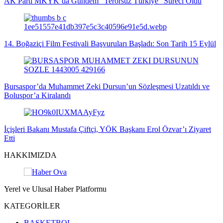
AK Parti MKYK’da Gündem “Terörsüz Türkiye” Süreci Oldu
14. Boğaziçi Film Festivali Başvuruları Başladı: Son Tarih 15 Eylül
Bursaspor’da Muhammet Zeki Dursun’un Sözleşmesi Uzatıldı ve
Boluspor’a Kiralandı
İçişleri Bakanı Mustafa Çiftçi, YÖK Başkanı Erol Özvar’ı Ziyaret
Etti
HAKKIMIZDA
Yerel ve Ulusal Haber Platformu
KATEGORİLER
BASKETBOL