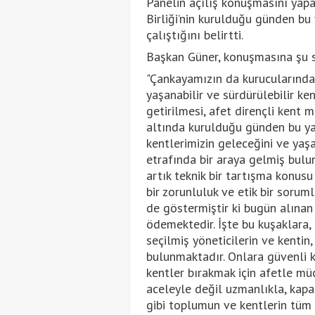
Panelin açılış konuşmasını yapa
Birliği’nin kurulduğu günden bu
çalıştığını belirtti.
Başkan Güner, konuşmasına şu s
"Çankayamızın da kurucularından
yaşanabilir ve sürdürülebilir ken
getirilmesi, afet dirençli kent 
altında kurulduğu günden bu ya
kentlerimizin geleceğini ve yaşa
etrafında bir araya gelmiş bulu
artık teknik bir tartışma konu
bir zorunluluk ve etik bir sorum
de göstermiştir ki bugün alınan 
ödemektedir. İşte bu kuşaklara,
seçilmiş yöneticilerin ve kenti
bulunmaktadır. Onlara güvenli ke
kentler bırakmak için afetle müc
aceleyle değil uzmanlıkla, kapa
gibi toplumun ve kentlerin tüm