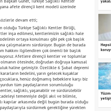
n Başkan Güner, Türkiye Sağlıklı Kentler
yakal
 yana afete dirençli kent modeli üzerinde
özlerle devam etti;
 olduğu Türkiye Sağlıklı Kentler Birliği,
tler inşa edilmesi, kentlerimizin sağlıklı hale
modelinin ortaya konulması gibi pek çok başlık
na çalışmalarını sürdürüyor. Bugün de burada
Hepsi
koruy
m hakkını ilgilendiren çok önemli bir başlık
nuyoruz. Afetlere dirençli kentler ve toplumlar
su olmanın ötesinde, doğrudan doğruya kamusal
luluk haline gelmiştir. Özellikle 6 Şubat depremi
kararların bedelini, yarın gelecek kuşaklar
 çocuklara, henüz doğmamış bebeklere karşı biz
n, yurdun tüm paydaşlarının sorumluluğu
ntler, sağlıklı, yaşanabilir ve sürdürülebilir
Yüzme
adeleyi temenniyle değil akıl ve bilimle,
yetişi
lı kapılar arkasında değil bugün burada olduğu
 paydaşlarıyla sürdürmek gerektiğine yürekten