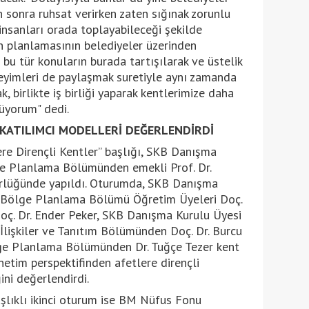
n sonra ruhsat verirken zaten sığınak zorunlu
nsanları orada toplayabileceği şekilde
n planlamasının belediyeler üzerinden
bu tür konuların burada tartışılarak ve üstelik
eyimleri de paylaşmak suretiyle aynı zamanda
, birlikte iş birliği yaparak kentlerimize daha
nüyorum" dedi.
KATILIMCI MODELLERİ DEĞERLENDİRDİ
ere Dirençli Kentler” başlığı, SKB Danışma
ge Planlama Bölümünden emekli Prof. Dr.
lüğünde yapıldı. Oturumda, SKB Danışma
 Bölge Planlama Bölümü Öğretim Üyeleri Doç.
oç. Dr. Ender Peker, SKB Danışma Kurulu Üyesi
 İlişkiler ve Tanıtım Bölümünden Doç. Dr. Burcu
e Planlama Bölümünden Dr. Tuğçe Tezer kent
netim perspektifinden afetlere dirençli
ini değerlendirdi.
aşlıklı ikinci oturum ise BM Nüfus Fonu