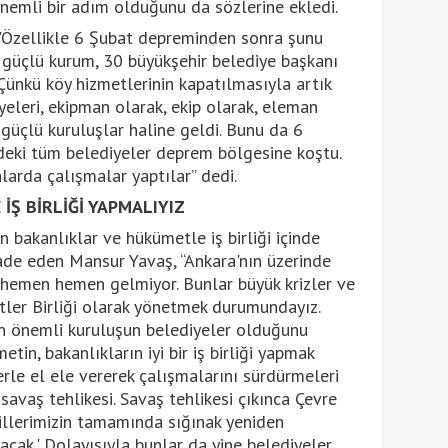
emli bir adım olduğunu da sözlerine ekledi.
"Özellikle 6 Şubat depreminden sonra şunu
 güçlü kurum, 30 büyükşehir belediye başkanı
Çünkü köy hizmetlerinin kapatılmasıyla artık
eleri, ekipman olarak, ekip olarak, eleman
 güçlü kuruluşlar haline geldi. Bunu da 6
e'deki tüm belediyeler deprem bölgesine koştu.
larda çalışmalar yaptılar” dedi.
Ş BİRLİĞİ YAPMALIYIZ
ın bakanlıklar ve hükümetle iş birliği içinde
fade eden Mansur Yavaş, “Ankara'nın üzerinde
 hemen hemen gelmiyor. Bunlar büyük krizler ve
ntler Birliği olarak yönetmek durumundayız.
en önemli kuruluşun belediyeler olduğunu
n, bakanlıkların iyi bir iş birliği yapmak
erle el ele vererek çalışmalarını sürdürmeleri
savaş tehlikesi. Savaş tehlikesi çıkınca Çevre
 illerimizin tamamında sığınak yeniden
acak.' Dolayısıyla bunlar da yine belediyeler