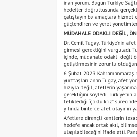
inanıyorum. Bugün Türkiye Sağlık
hedefler doğrultusunda gerçekle
çalıştayın bu amaçlara hizmet ed
güçlendiren ve yerel yönetimler
MÜDAHALE ODAKLI DEĞİL, ÖNL
Dr. Cemil Tugay, Türkiye’nin af
girmesi gerektiğini vurguladı. Tu
içinde, müdahale odaklı değil ön
geliştirmesinin zorunlu olduğunu
6 Şubat 2023 Kahramanmaraş m
yurttaşları anan Tugay, afet yö
hızıyla değil, afetlerin yaşanm
gerektiğini söyledi. Türkiye’nin a
tetiklediği “çoklu kriz” sürecin
yılında binlerce afet olayının y
Afetlere dirençli kentlerin te
hedefe ancak ortak akıl, bilims
ulaşılabileceğini ifade etti. Pan