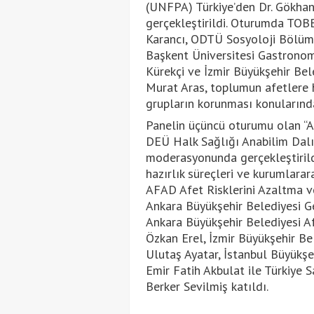
(UNFPA) Türkiye’den Dr. Gökha
gerçekleştirildi. Oturumda TOB
Karancı, ODTÜ Sosyoloji Bölümü
Başkent Üniversitesi Gastrono
Kürekçi ve İzmir Büyükşehir Bele
Murat Aras, toplumun afetlere ha
grupların korunması konularında
Panelin üçüncü oturumu olan “A
DEÜ Halk Sağlığı Anabilim Dalı 
moderasyonunda gerçekleştirild
hazırlık süreçleri ve kurumlarar
AFAD Afet Risklerini Azaltma ve
Ankara Büyükşehir Belediyesi G
Ankara Büyükşehir Belediyesi Af
Özkan Erel, İzmir Büyükşehir Be
Ulutaş Ayatar, İstanbul Büyükşe
Emir Fatih Akbulat ile Türkiye 
Berker Sevilmiş katıldı.