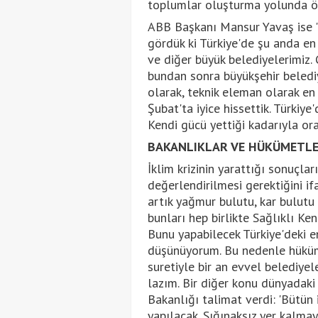
toplumlar oluşturma yolunda ön
ABB Başkanı Mansur Yavaş ise 
gördük ki Türkiye'de şu anda en
ve diğer büyük belediyelerimiz. 
bundan sonra büyükşehir belediy
olarak, teknik eleman olarak en
Şubat'ta iyice hissettik. Türkiy
Kendi gücü yettiği kadarıyla ora
BAKANLIKLAR VE HÜKÜMETLE İ
İklim krizinin yarattığı sonuçlar
değerlendirilmesi gerektiğini i
artık yağmur bulutu, kar bulutu
bunları hep birlikte Sağlıklı Ke
Bunu yapabilecek Türkiye'deki 
düşünüyorum. Bu nedenle hükümeti
suretiyle bir an evvel belediyel
lazım. Bir diğer konu dünyadaki 
Bakanlığı talimat verdi: 'Bütün
yapılacak. Sığınaksız yer kalmay