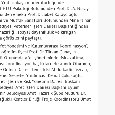
n Yıldırımkaya moderatörlüğünde
B ETÜ Psikoloji Bölümünden Prof. Dr. A. Nuray
nden emekli Prof. Dr. Sibel Kalaycıoğlu,
mi ve Mutfak Sanatları Bölümünden Mine Nihan
diyesi Veteriner İşleri Dairesi Başkanlığından
zırlığı, sosyal dayanıklılık ve kırılgan
 görüşlerini paylaştı.
fet Yönetimi ve Kurumlararası Koordinasyon”,
öğretim üyesi Prof. Dr. Türkan Günay’ın
i. Oturumda afet yönetiminde risk azaltma,
ası koordinasyon başlıkları ele alındı. Oturuma;
 Önlem Dairesi temsilcisi Abdulkadir Tezcan,
enel Sekreter Yardımcısı Kemal Çokakoğlu,
et İşleri ve Risk Yönetimi Dairesi Başkanı
lediyesi Afet İşleri Dairesi Başkanı Eylem
hir Belediyesi Afet Hazırlık Şube Müdürü Dr.
Sağlıklı Kentler Birliği Proje Koordinatörü Umut