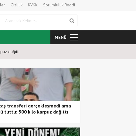
ler
Gizlilik
KVKK
Sorumluluk Reddi
Aranacak Kelime
MENÜ
puz dağıttı
Kars 36 Spor’da Yeni Dönem: 
taş transferi gerçekleşmedi ama
ü tuttu: 500 kilo karpuz dağıttı