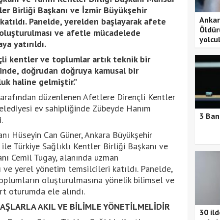
ler Birliği Başkanı ve İzmir Büyükşehir
Ankar
katıldı. Panelde, yerelden başlayarak afete
Öldür
 oluşturulması ve afetle mücadelede
yolcu
ya yatırıldı.
li kentler ve toplumlar artık teknik bir
inde, doğrudan doğruya kamusal bir
uk haline gelmiştir.”
 tarafından düzenlenen Afetlere Dirençli Kentler
elediyesi ev sahipliğinde Zübeyde Hanım
3 Ban
.
nı Hüseyin Can Güner, Ankara Büyükşehir
le Türkiye Sağlıklı Kentler Birliği Başkanı ve
anı Cemil Tugay, alanında uzman
ve yerel yönetim temsilcileri katıldı. Panelde,
 toplumların oluşturulmasına yönelik bilimsel ve
rt oturumda ele alındı.
AŞLARLA AKIL VE BİLİMLE YÖNETİLMELİDİR
30 il