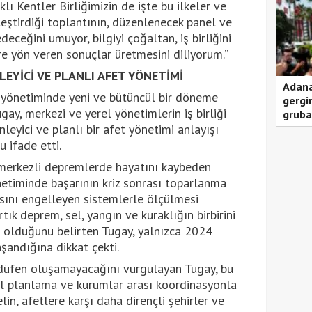
lı Kentler Birliğimizin de işte bu ilkeler ve
ştirdiği toplantının, düzenlenecek panel ve
eceğini umuyor, bilgiyi çoğaltan, iş birliğini
e yön veren sonuçlar üretmesini diliyorum.”
EYİCİ VE PLANLI AFET YÖNETİMİ
Adana
et yönetiminde yeni ve bütüncül bir döneme
gergi
gay, merkezi ve yerel yönetimlerin iş birliği
gruba
leyici ve planlı bir afet yönetimi anlayışı
 ifade etti.
erkezli depremlerde hayatını kaybeden
netiminde başarının kriz sonrası toparlanma
asını engelleyen sistemlerle ölçülmesi
rtık deprem, sel, yangın ve kuraklığın birbirini
de olduğunu belirten Tugay, yalnızca 2024
aşandığına dikkat çekti.
sadüfen oluşamayacağını vurgulayan Tugay, bu
el planlama ve kurumlar arası koordinasyonla
elin, afetlere karşı daha dirençli şehirler ve