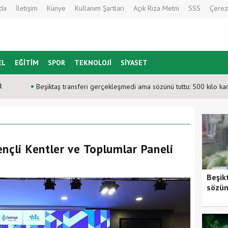
da
İletişim
Künye
Kullanım Şartları
Açık Rıza Metni
SSS
Çerez
EL
EĞİTİM
SPOR
TEKNOLOJİ
SİYASET
R
Beşiktaş transferi gerçekleşmedi ama sözünü tuttu: 500 kilo kar
ençli Kentler ve Toplumlar Paneli
Beşik
sözün