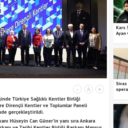
Kars 
Ayan 
Sivas
-
A
+
opera
inde Türkiye Sağlıklı Kentler Birliği
e Dirençli Kentler ve Toplumlar Paneli
de gerçekleştirildi.
anı Hüseyin Can Güner’in yanı sıra Ankara
kanı ve Tarihi Kentler Birliği Başkanı Mansur