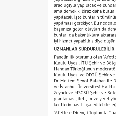
aracılığıyla yapılacak ve bunda
ama demek ki biraz daha bütün i
yapılacak. İşte bunların tümünü
yapılması gerekiyor. Bu nedenle 
başımıza gelen olayları da den
bunları da bakanlıklara aktararak
iyi hizmet yapabiliriz diye düşü
UZMANLAR SÜRDÜRÜLEBİLİR 
Panelin ilk oturumu olan “Afetl
Kurulu Üyesi, İTÜ Şehir ve Böl
Handan Türkoğlunun moderatör
Kurulu Üyesi ve ODTÜ Şehir ve
Dr. Meltem Şenol Balaban ile D
ve İstanbul Üniversitesi Halkla
Zeybek ve MSGSÜ Şehir ve Bölg
planlaması, iletişim ve yerel yö
kentlerin nasıl inşa edilebileceğ
“Afetlere Dirençli Toplumlar” b