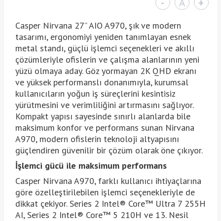
-
A
+
Casper Nirvana 27” AIO A970, şık ve modern
tasarımı, ergonomiyi yeniden tanımlayan esnek
metal standı, güçlü işlemci seçenekleri ve akıllı
çözümleriyle ofislerin ve çalışma alanlarının yeni
yüzü olmaya aday. Göz yormayan 2K QHD ekranı
ve yüksek performanslı donanımıyla, kurumsal
kullanıcıların yoğun iş süreçlerini kesintisiz
yürütmesini ve verimliliğini artırmasını sağlıyor.
Kompakt yapısı sayesinde sınırlı alanlarda bile
maksimum konfor ve performans sunan Nirvana
A970, modern ofislerin teknoloji altyapısını
güçlendiren güvenilir bir çözüm olarak öne çıkıyor.
İşlemci gücü ile maksimum performans
Casper Nirvana A970, farklı kullanıcı ihtiyaçlarına
göre özelleştirilebilen işlemci seçenekleriyle de
dikkat çekiyor. Series 2 Intel® Core™ Ultra 7 255H
AI, Series 2 Intel® Core™ 5 210H ve 13. Nesil