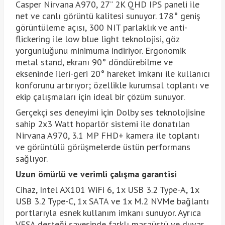
Casper Nirvana A970, 27” 2K QHD IPS paneli ile
net ve canlı görüntü kalitesi sunuyor. 178° geniş
görüntüleme açısı, 300 NIT parlaklık ve anti-
flickering ile low blue light teknolojisi, göz
yorgunluğunu minimuma indiriyor. Ergonomik
metal stand, ekranı 90° döndürebilme ve
ekseninde ileri-geri 20° hareket imkanı ile kullanıcı
konforunu artırıyor; özellikle kurumsal toplantı ve
ekip çalışmaları için ideal bir çözüm sunuyor.
Gerçekçi ses deneyimi için Dolby ses teknolojisine
sahip 2x3 Watt hoparlör sistemi ile donatılan
Nirvana A970, 3.1 MP FHD+ kamera ile toplantı
ve görüntülü görüşmelerde üstün performans
sağlıyor.
Uzun ömürlü ve verimli çalışma garantisi
Cihaz, Intel AX101 WiFi 6, 1x USB 3.2 Type-A, 1x
USB 3.2 Type-C, 1x SATA ve 1x M.2 NVMe bağlantı
portlarıyla esnek kullanım imkanı sunuyor. Ayrıca
VESA desteği sayesinde farklı masaüstü ve duvar