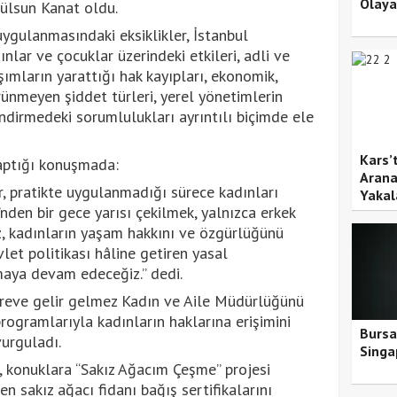
Olaya
ülsun Kanat oldu.
ygulanmasındaki eksiklikler, İstanbul
lar ve çocuklar üzerindeki etkileri, adli ve
şımların yarattığı hak kayıpları, ekonomik,
örünmeyen şiddet türleri, yerel yönetimlerin
dirmedeki sorumlulukları ayrıntılı biçimde ele
Kars’
yaptığı konuşmada:
Arana
r, pratikte uygulanmadığı sürece kadınları
Yakal
nden bir gece yarısı çekilmek, yalnızca erkek
iz, kadınların yaşam hakkını ve özgürlüğünü
vlet politikası hâline getiren yasal
aya devam edeceğiz.” dedi.
öreve gelir gelmez Kadın ve Aile Müdürlüğünü
ogramlarıyla kadınların haklarına erişimini
Bursa
vurguladı.
Singa
, konuklara “Sakız Ağacım Çeşme” projesi
n sakız ağacı fidanı bağış sertifikalarını