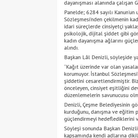
dayanışması alanında çalışan G
Panelde; 6284 sayılı Kanun’un u
Sözleşmesi’nden çekilmenin kadın
idari süreçlerde cinsiyetçi yakla
psikolojik, dijital şiddet gibi g
kadın dayanışma ağlarını güçlen
alındı.
Başkan Lâl Denizli, söyleşide 
“Kağıt üzerinde var olan yasala
korumuyor. İstanbul Sözleşmesi’
şiddetini cesaretlendirmiştir. B
önceleyen, cinsiyet eşitliğini de
düzenlemelerin savunucusu olm
Denizli, Çeşme Belediyesinin g
kurduğunu, danışma ve eğitim pr
güçlendirmeyi hedeflediklerini 
Söyleşi sonunda Başkan Denizli
kapsamında kendi adlarına dikile