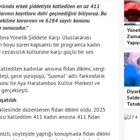
ılında erkek şiddetiyle katledilen en az 411
darının kayıtlara dahi geçmediğini biliyoruz. Bu
çekilme kararının ve 6284 sayılı kanunu
 sonucudur.”
Yönet
Zaman
ına Yönelik Şiddete Karşı Uluslararası
Yapıy
boyu süren kapsamlı bir programla kadın
 cezasızlık kültürüne karşı güçlü bir ses
tledilen kadınlar anısına fidan dikimi, sergi
leşi, gece yürüyüşü, “Susma!” adlı farkındalık
oyunu ile Aya Haralambos Kültür Merkezi ve
gerçekleşti.
Diyar
Saldır
şatıldı
Tutuk
allesi’nde düzenlenen fidan dikimi oldu. 2025
nucu katledilen 411 kadın anısına 411 fidan
izli, söyleşide yaptığı konuşmada fidan dikimi