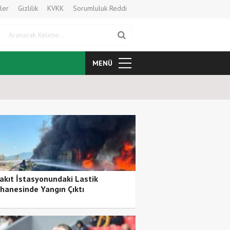
ler
Gizlilik
KVKK
Sorumluluk Reddi
Aranacak Kelime
MENÜ
Yönetim Krizindeki Altay’da Sa
akıt İstasyonundaki Lastik
hanesinde Yangın Çıktı