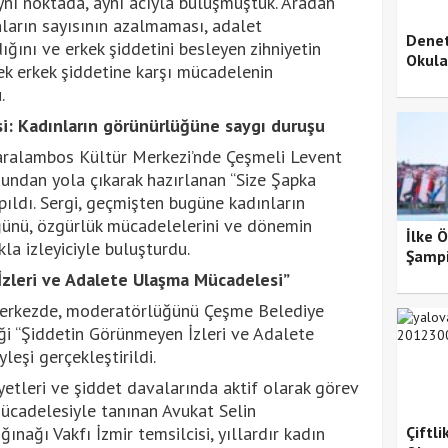
e aynı noktada, aynı acıyla buluşmuştuk. Aradan
arın sayısının azalmaması, adalet
Denet
ğını ve erkek şiddetini besleyen zihniyetin
Okula
rek erkek şiddetine karşı mücadelenin
.
si: Kadınların görünürlüğüne saygı duruşu
aralambos Kültür Merkezi’nde Çeşmeli Levent
undan yola çıkarak hazırlanan “Size Şapka
apıldı. Sergi, geçmişten bugüne kadınların
ünü, özgürlük mücadelelerini ve dönemin
İlke 
la izleyiciyle buluşturdu.
Şampi
zleri ve Adalete Ulaşma Mücadelesi”
 merkezde, moderatörlüğünü Çeşme Belediye
iği “Şiddetin Görünmeyen İzleri ve Adalete
eşi gerçekleştirildi.
yetleri ve şiddet davalarında aktif olarak görev
mücadelesiyle tanınan Avukat Selin
nağı Vakfı İzmir temsilcisi, yıllardır kadın
Çiftl