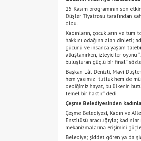
25 Kasım programının son etkin
Düşler Tiyatrosu tarafından sah
oldu.
Kadınların, çocukların ve tüm t
hakkını odağına alan dinleti; a
gücünü ve insanca yaşam talebin
alkışlanırken, izleyiciler oyunu
buluşturan güçlü bir final” sözle
Başkan Lâl Denizli, Mavi Düşle
hem yasımızı tuttuk hem de müca
dediğimiz hayat, bu ülkenin bütün
temel bir haktır.” dedi.
Çeşme Belediyesinden kadınlar
Çeşme Belediyesi, Kadın ve Ail
Enstitüsü aracılığıyla; kadınlar
mekanizmalarına erişimini güçle
Belediye; şiddet gören ya da şi