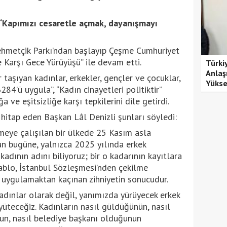
“Kapımızı cesaretle açmak, dayanışmayı
hmetçik Parkı’ndan başlayıp Çeşme Cumhuriyet
Karşı Gece Yürüyüşü” ile devam etti.
Türki
Anlaş
 taşıyan kadınlar, erkekler, gençler ve çocuklar,
Yükse
284’ü uygula”, “Kadın cinayetleri politiktir”
a ve eşitsizliğe karşı tepkilerini dile getirdi.
itap eden Başkan Lâl Denizli şunları söyledi:
lmeye çalışılan bir ülkede 25 Kasım asla
n bugüne, yalnızca 2025 yılında erkek
kadının adını biliyoruz; bir o kadarının kayıtlara
tablo, İstanbul Sözleşmesi’nden çekilme
 uygulamaktan kaçınan zihniyetin sonucudur.
adınlar olarak değil, yanımızda yürüyecek erkek
yüteceğiz. Kadınların nasıl güldüğünün, nasıl
nun, nasıl belediye başkanı olduğunun