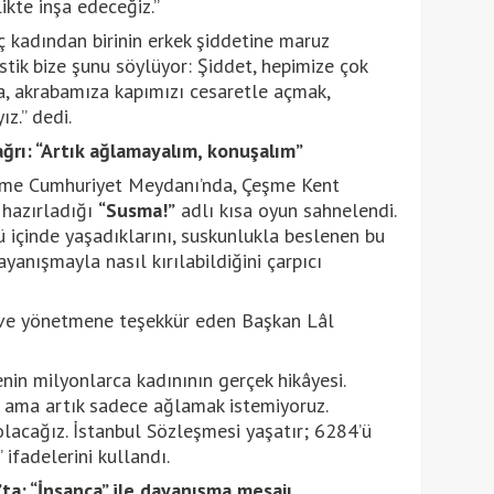
likte inşa edeceğiz.”
ç kadından birinin erkek şiddetine maruz
istik bize şunu söylüyor: Şiddet, hepimize çok
, akrabamıza kapımızı cesaretle açmak,
z.” dedi.
ağrı: “Artık ağlamayalım, konuşalım”
şme Cumhuriyet Meydanı’nda, Çeşme Kent
 hazırladığı
“Susma!”
adlı kısa oyun sahnelendi.
 içinde yaşadıklarını, suskunlukla beslenen bu
anışmayla nasıl kırılabildiğini çarpıcı
 ve yönetmene teşekkür eden Başkan Lâl
nin milyonlarca kadınının gerçek hikâyesi.
k ama artık sadece ağlamak istemiyoruz.
olacağız. İstanbul Sözleşmesi yaşatır; 6284’ü
 ifadelerini kullandı.
ta: “İnsanca” ile dayanışma mesajı