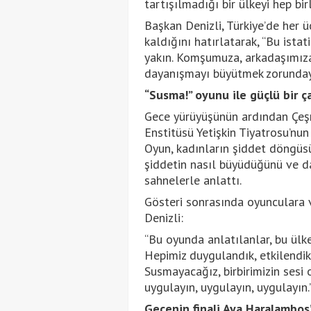
tartışılmadığı bir ülkeyi hep bir
Başkan Denizli, Türkiye’de her ü
kaldığını hatırlatarak, “Bu istat
yakın. Komşumuza, arkadaşımıza
dayanışmayı büyütmek zorundayı
“Susma!” oyunu ile güçlü bir ç
Gece yürüyüşünün ardından Çe
Enstitüsü Yetişkin Tiyatrosu’nun
Oyun, kadınların şiddet döngüsü
şiddetin nasıl büyüdüğünü ve day
sahnelerle anlattı.
Gösteri sonrasında oyunculara
Denizli:
“Bu oyunda anlatılanlar, bu ülke
Hepimiz duygulandık, etkilendi
Susmayacağız, birbirimizin sesi 
uygulayın, uygulayın, uygulayın.”
Gecenin finali Aya Haralambos’