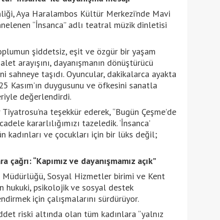
liği, Aya Haralambos Kültür Merkezi’nde Mavi
nelenen “İnsanca” adlı teatral müzik dinletisi
oplumun şiddetsiz, eşit ve özgür bir yaşam
dalet arayışını, dayanışmanın dönüştürücü
i sahneye taşıdı. Oyuncular, dakikalarca ayakta
 “25 Kasım’ın duygusunu ve öfkesini sanatla
riyle değerlendirdi.
r Tiyatrosu’na teşekkür ederek, “Bugün Çeşme’de
dele kararlılığımızı tazeledik. ‘İnsanca’
 kadınları ve çocukları için bir lüks değil;
a çağrı: “Kapımız ve dayanışmamız açık”
e Müdürlüğü, Sosyal Hizmetler birimi ve Kent
ın hukuki, psikolojik ve sosyal destek
ndirmek için çalışmalarını sürdürüyor.
ddet riski altında olan tüm kadınlara “yalnız