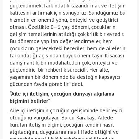
güçlendirmek, farkındalık kazandırmak ve iletişim
kalitesini artırmak için sunuyoruz. Sunduğumuz bu
hizmetin en önemli yönü, önleyici ve geliştirici
olması. Özellikle 0–6 yaş dönemi, çocukların
gelişim temellerinin atıldığı çok kritik bir evredir.
Bu dönemde yapılan değerlendirmeler, hem
çocukların gelecekteki becerileri hem de ailelerin
farkındalığı açısından büyük önem taşır. Kısacası
danışmanlık, bir müdahaleden çok, önleyici ve
güçlendirici bir rehberlik sürecidir. Her aile,
yaşamının bir döneminde bu desteğin kapsayıcı
gücünden fayda görebilir” dedi.
“Aile içi iletişim, çocuğun dünyayı algılama
biçimini belirler”
Aile içi iletişimin çocuğun gelişiminde belirleyici
olduğunu vurgulayan Burcu Karakaş, “Ailede
kurulan iletişim biçimi, çocuğun kendini nasıl
algıladığını, duygularını nasıl ifade ettiğini ve
çevresiyle nasıl ilişki kurduğunu şekillendirir.