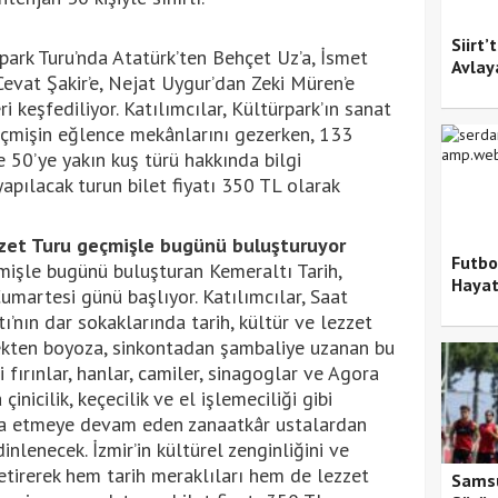
Siirt’
park Turu’nda Atatürk’ten Behçet Uz’a, İsmet
Avlay
Cevat Şakir’e, Nejat Uygur’dan Zeki Müren’e
i keşfediliyor. Katılımcılar, Kültürpark’ın sanat
 geçmişin eğlence mekânlarını gezerken, 133
ve 50’ye yakın kuş türü hakkında bilgi
apılacak turun bilet fiyatı 350 TL olarak
zzet Turu geçmişle bugünü buluşturuyor
Futbo
çmişle bugünü buluşturan Kemeraltı Tarih,
Hayat
umartesi günü başlıyor. Katılımcılar, Saat
’nın dar sokaklarında tarih, kültür ve lezzet
rekten boyoza, sinkontadan şambaliye uzanan bu
fırınlar, hanlar, camiler, sinagoglar ve Agora
çinicilik, keçecilik ve el işlemeciliği gibi
cra etmeye devam eden zanaatkâr ustalardan
dinlenecek. İzmir’in kültürel zenginliğini ve
etirerek hem tarih meraklıları hem de lezzet
Samsu