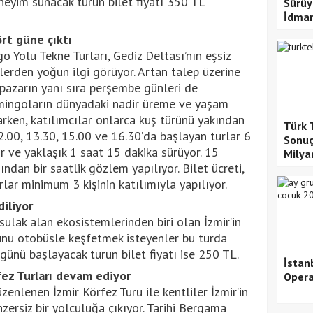
neyim sunacak turun bilet fiyatı 350 TL
Sürüy
İdma
rt güne çıktı
 Yolu Tekne Turları, Gediz Deltası’nın eşsiz
erden yoğun ilgi görüyor. Artan talep üzerine
 pazarın yanı sıra perşembe günleri de
lamingoların dünyadaki nadir üreme ve yaşam
arken, katılımcılar onlarca kuş türünü yakından
Türk 
.00, 13.30, 15.00 ve 16.30’da başlayan turlar 6
Sonuçl
or ve yaklaşık 1 saat 15 dakika sürüyor. 15
Milyar
ndan bir saatlik gözlem yapılıyor. Bilet ücreti,
rlar minimum 3 kişinin katılımıyla yapılıyor.
iliyor
ulak alan ekosistemlerinden biri olan İzmir’in
unu otobüsle keşfetmek isteyenler bu turda
ünü başlayacak turun bilet fiyatı ise 250 TL.
İstan
fez Turları devam ediyor
Opera
enlenen İzmir Körfez Turu ile kentliler İzmir’in
zersiz bir yolculuğa çıkıyor. Tarihi Bergama