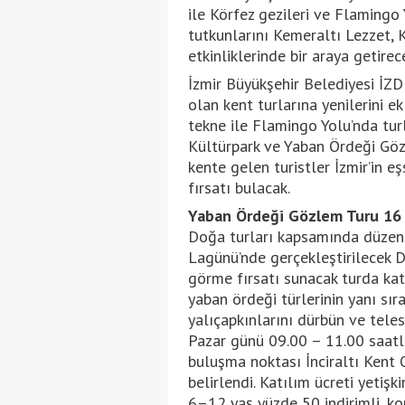
ile Körfez gezileri ve Flamingo
tutkunlarını Kemeraltı Lezzet,
etkinliklerinde bir araya getirec
İzmir Büyükşehir Belediyesi İZD
olan kent turlarına yenilerini e
tekne ile Flamingo Yolu’nda tu
Kültürpark ve Yaban Ördeği Gözle
kente gelen turistler İzmir’in e
fırsatı bulacak.
Yaban Ördeği Gözlem Turu 16
Doğa turları kapsamında düzen
Lagünü’nde gerçekleştirilecek D
görme fırsatı sunacak turda kat
yaban ördeği türlerinin yanı sır
yalıçapkınlarını dürbün ve tel
Pazar günü 09.00 – 11.00 saatler
buluşma noktası İnciraltı Kent 
belirlendi. Katılım ücreti yetişk
6–12 yaş yüzde 50 indirimli, kon