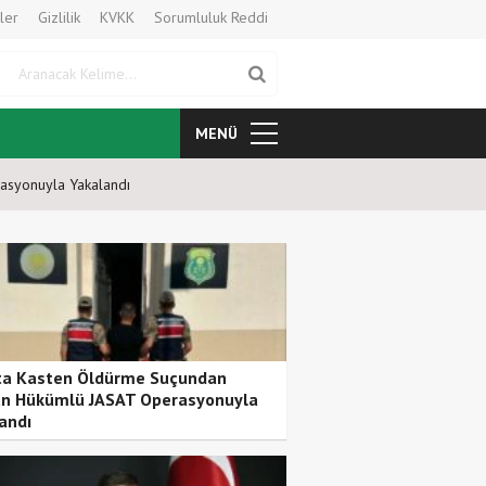
ler
Gizlilik
KVKK
Sorumluluk Reddi
Aranacak Kelime
MENÜ
asyonuyla Yakalandı
Bursa’dan 9 Yaşındaki Ömer As
ta Kasten Öldürme Suçundan
n Hükümlü JASAT Operasyonuyla
andı