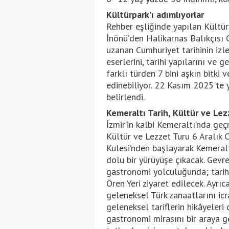
Kültürpark’ı adımlıyorlar
Rehber eşliğinde yapılan Kültür
İnönü’den Halikarnas Balıkçısı 
uzanan Cumhuriyet tarihinin izler
eserlerini, tarihi yapılarını ve
farklı türden 7 bini aşkın bitki 
edinebiliyor. 22 Kasım 2025'te y
belirlendi.
Kemeraltı Tarih, Kültür ve Le
İzmir’in kalbi Kemeraltı’nda ge
Kültür ve Lezzet Turu 6 Aralık C
Kulesi’nden başlayarak Kemeraltı
dolu bir yürüyüşe çıkacak. Gev
gastronomi yolculuğunda; tarihi 
Ören Yeri ziyaret edilecek. Ayrıca 
geleneksel Türk zanaatlarını i
geleneksel tariflerin hikâyeleri 
gastronomi mirasını bir araya g