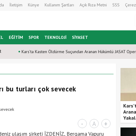
da
İletişim
Künye
Kullanım Şartları
Açık Rıza Metni
SSS
Çerez
EL
EĞİTİM
SPOR
TEKNOLOJİ
SİYASET
R
Kars’ta Kasten Öldürme Suçundan Aranan Hükümlü JASAT Oper
ı bu turları çok sevecek
Kars’
Arana
Yakal
-
A
+
 deniz ulaşım şirketi İZDENİZ, Bergama Vapuru