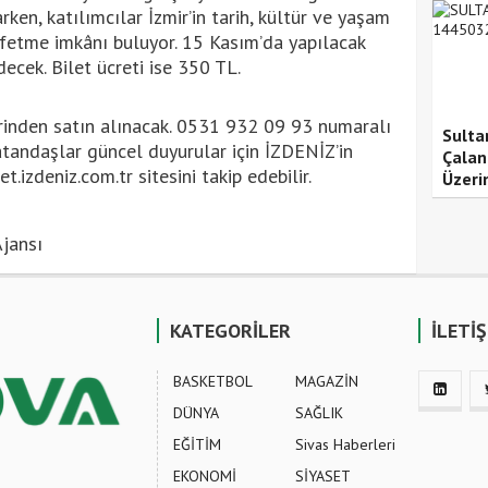
ken, katılımcılar İzmir’in tarih, kültür ve yaşam
fetme imkânı buluyor. 15 Kasım’da yapılacak
ecek. Bilet ücreti ise 350 TL.
zerinden satın alınacak. 0531 932 09 93 numaralı
Sulta
Vatandaşlar güncel duyurular için İZDENİZ’in
Çalan
.izdeniz.com.tr sitesini takip edebilir.
Üzeri
jansı
KATEGORİLER
İLETİ
BASKETBOL
MAGAZİN
DÜNYA
SAĞLIK
EĞİTİM
Sivas Haberleri
EKONOMİ
SİYASET