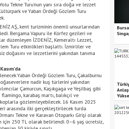
 Yolu Tekne Turu’nun yanı sıra doğa ve lezzet
 Kültürpark ve Yaban Ördeği Gözlem Turu
ek.
ENİZ AŞ, kent turizminin önemli unsurlarından
Bursa
kledi. Bergama Vapuru ile Körfez gezileri ve
Singa
rlar düzenleyen İZDENİZ, Kemeraltı Lezzet,
m Turu etkinlikleri başlattı. İzmirliler ve
şsiz doğasını ve lezzetlerini yakından tanıma
 Kasım’da
lenecek Yaban Ördeği Gözlem Turu, Çakalburnu
oğaseverlere nadir kuş türlerini yakından
Türki
ılımcılar Çamurcun, Kaşıkgaga ve Yeşilbaş gibi
Anlaş
a flamingo, karabaş martı, balıkçıl ve
Yükse
eskoplarla gözlemleyebilecek. 16 Kasım 2025
i arasında ilki gerçekleştirilecek turda
Ormanı Tekne ve Karavan Otoparkı Girişi olarak
in için 250 TL olarak belirlendi. 0–6 yaş ücretsiz,
tenjan 30 kişiyle sınırlı.