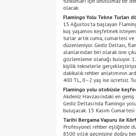
tutkunları için unutulmaz bir de
olacak.
Flamingo Yolu Tekne Turları dö
15 Ağustos’ta başlayan Flamingo
kuş yaşamını keşfetmek isteyenl
turlar artık cuma, cumartesi ve
düzenleniyor. Gediz Deltası, f
alanlarından biri olarak öne çık
gözlemleme olanağı buluyor. 12
kişilik teknelerle gerçekleştiriy
dakikalık rehber anlatımının ardı
400 TL, 0–2 yaş ise ücretsiz. Tu
Flamingo yolu otobüsle keşfed
Akdeniz Havzası’ndaki en geniş s
Gediz Deltası’nda flamingo yol
buluşacak. 15 Kasım Cumartesi g
Tarihi Bergama Vapuru ile Kör
Profesyonel rehber eşliğinde düz
8500 yıllık geçmişine doğru ben