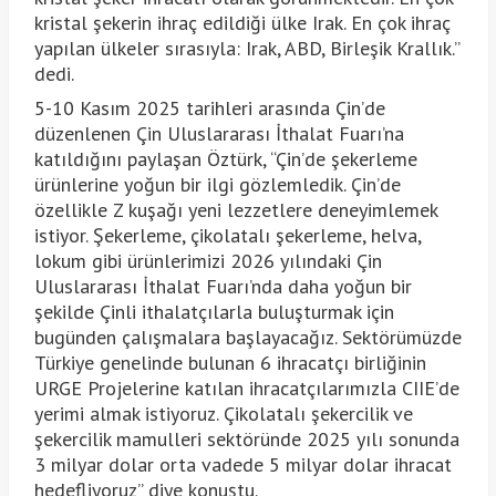
kristal şekerin ihraç edildiği ülke Irak. En çok ihraç
yapılan ülkeler sırasıyla: Irak, ABD, Birleşik Krallık.”
dedi.
5-10 Kasım 2025 tarihleri arasında Çin’de
düzenlenen Çin Uluslararası İthalat Fuarı’na
katıldığını paylaşan Öztürk, “Çin’de şekerleme
ürünlerine yoğun bir ilgi gözlemledik. Çin’de
özellikle Z kuşağı yeni lezzetlere deneyimlemek
istiyor. Şekerleme, çikolatalı şekerleme, helva,
lokum gibi ürünlerimizi 2026 yılındaki Çin
Uluslararası İthalat Fuarı’nda daha yoğun bir
şekilde Çinli ithalatçılarla buluşturmak için
bugünden çalışmalara başlayacağız. Sektörümüzde
Türkiye genelinde bulunan 6 ihracatçı birliğinin
URGE Projelerine katılan ihracatçılarımızla CIIE’de
yerimi almak istiyoruz. Çikolatalı şekercilik ve
şekercilik mamulleri sektöründe 2025 yılı sonunda
3 milyar dolar orta vadede 5 milyar dolar ihracat
hedefliyoruz” diye konuştu.