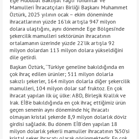
Ege Hububat Bakliyat Yağlı Tohumlar ve
Mamulleri İhracatçıları Birliği Başkanı Muhammet
Öztürk, 2025 yılının ocak – ekim döneminde
ihracatlarının yüzde 16’lık artışla 947 milyon
dolara ulaştığını, aynı dönemde Ege Bölgesi’nde
şekercilik mamulleri sektörünün ihracatının
ortalamanın üzerinde yüzde 22’lik artışla 92
milyon dolardan 113 milyon dolara yükseldiğini
dile getirdi.
Başkan Öztürk, “Türkiye geneline bakıldığında en
çok ihraç edilen ürünler; 511 milyon dolarla
sakızlı şekerler, 164 milyon dolarla diğer şekercilik
mamulleri, 104 milyon dolar saf fruktoz. En çok
ihracat yapılan ilk üç ülke: ABD, Birleşik Krallık ve
Irak. EİB’e bakıldığında en çok ihraç ettiğimiz ürün
geçen senenin aynı döneminde hiç ihracatı
olmayan kristal şekerde 8,9 milyon dolarlık döviz
girdisi sağladık. Bu dönem EİB’den yapılan 18
milyon dolarlık şekerli mamuller ihracatının %50’si
kristal şeker ihracatı olarak görünmektedir. En çok