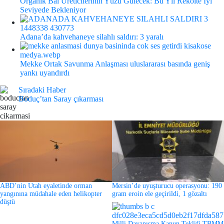
Organik Bal Üreticilerinin Yüzü Gülecek: Bu Yıl Rekolte İyi
Seviyede Bekleniyor
Adana’da kahvehaneye silahlı saldırı: 3 yaralı
Mekke Ortak Savunma Anlaşması uluslararası basında geniş
yankı uyandırdı
Sıradaki Haber
Boduç’tan Saray çıkarması
ABD’nin Utah eyaletinde orman
Mersin’de uyuşturucu operasyonu: 190
yangınına müdahale eden helikopter
gram eroin ele geçirildi, 1 gözaltı
düştü
Milli Dayanışma Kanun Teklifi TBMM