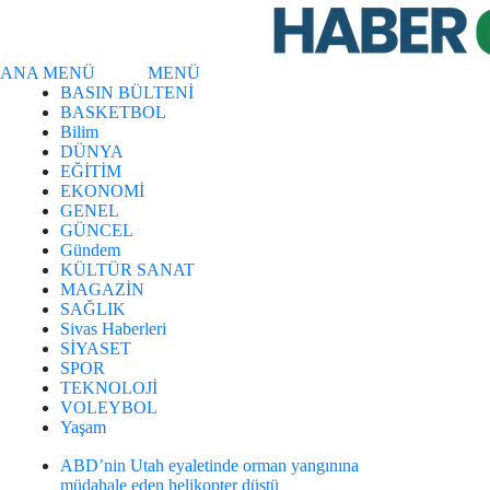
ANA MENÜ
MENÜ
BASIN BÜLTENİ
BASKETBOL
Bilim
DÜNYA
EĞİTİM
EKONOMİ
GENEL
GÜNCEL
Gündem
KÜLTÜR SANAT
MAGAZİN
SAĞLIK
Sivas Haberleri
SİYASET
SPOR
TEKNOLOJİ
VOLEYBOL
Yaşam
ABD’nin Utah eyaletinde orman yangınına
müdahale eden helikopter düştü