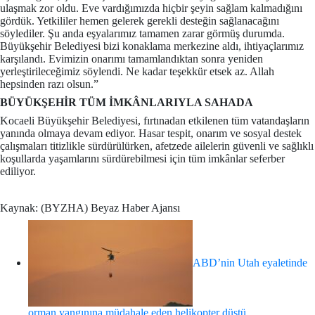
ulaşmak zor oldu. Eve vardığımızda hiçbir şeyin sağlam kalmadığını
gördük. Yetkililer hemen gelerek gerekli desteğin sağlanacağını
söylediler. Şu anda eşyalarımız tamamen zarar görmüş durumda.
Büyükşehir Belediyesi bizi konaklama merkezine aldı, ihtiyaçlarımız
karşılandı. Evimizin onarımı tamamlandıktan sonra yeniden
yerleştirileceğimiz söylendi. Ne kadar teşekkür etsek az. Allah
hepsinden razı olsun.”
BÜYÜKŞEHİR TÜM İMKÂNLARIYLA SAHADA
Kocaeli Büyükşehir Belediyesi, fırtınadan etkilenen tüm vatandaşların
yanında olmaya devam ediyor. Hasar tespit, onarım ve sosyal destek
çalışmaları titizlikle sürdürülürken, afetzede ailelerin güvenli ve sağlıklı
koşullarda yaşamlarını sürdürebilmesi için tüm imkânlar seferber
ediliyor.
Kaynak: (BYZHA) Beyaz Haber Ajansı
ABD’nin Utah eyaletinde
orman yangınına müdahale eden helikopter düştü