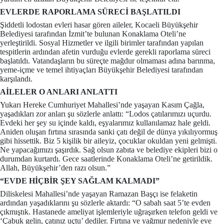
EVLERDE RAPORLAMA SÜRECİ BAŞLATILDI
Şiddetli lodostan evleri hasar gören aileler, Kocaeli Büyükşehir
Belediyesi tarafından İzmit’te bulunan Konaklama Oteli’ne
yerleştirildi. Sosyal Hizmetler ve ilgili birimler tarafından yapılan
tespitlerin ardından afetin vurduğu evlerde gerekli raporlama süreci
başlatıldı. Vatandaşların bu süreçte mağdur olmaması adına barınma,
yeme-içme ve temel ihtiyaçları Büyükşehir Belediyesi tarafından
karşılandı.
AİLELER O ANLARI ANLATTI
Yukarı Hereke Cumhuriyet Mahallesi’nde yaşayan Kasım Çağla,
yaşadıkları zor anları şu sözlerle anlattı: “Lodos çatılarımızı uçurdu.
Evdeki her şey su içinde kaldı, eşyalarımız kullanılamaz hale geldi.
Aniden oluşan fırtına sırasında sanki çatı değil de dünya yıkılıyormuş
gibi hissettik. Biz 5 kişilik bir aileyiz, çocuklar okuldan yeni gelmişti.
Ne yapacağımızı şaşırdık. Sağ olsun zabıta ve belediye ekipleri bizi o
durumdan kurtardı. Gece saatlerinde Konaklama Oteli’ne getirildik.
Allah, Büyükşehir’den razı olsun.”
“EVDE HİÇBİR ŞEY SAĞLAM KALMADI”
Diliskelesi Mahallesi’nde yaşayan Ramazan Başçı ise felaketin
ardından yaşadıklarını şu sözlerle aktardı: “O sabah saat 5’te evden
çıkmıştık. Hastanede ameliyat işlemleriyle uğraşırken telefon geldi ve
‘Çabuk gelin, çatınız uçtu’ dediler. Fırtına ve yağmur nedeniyle eve