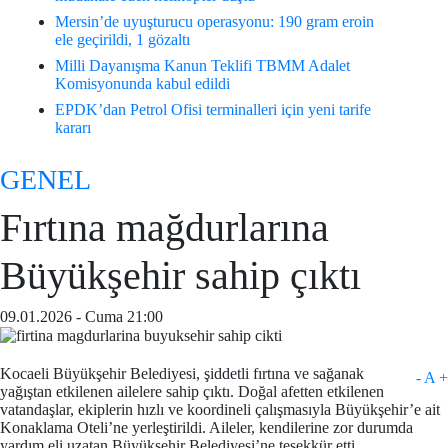
Mersin’de uyuşturucu operasyonu: 190 gram eroin
ele geçirildi, 1 gözaltı
Milli Dayanışma Kanun Teklifi TBMM Adalet
Komisyonunda kabul edildi
EPDK’dan Petrol Ofisi terminalleri için yeni tarife
kararı
GENEL
Fırtına mağdurlarına
Büyükşehir sahip çıktı
09.01.2026 - Cuma 21:00
Kocaeli Büyükşehir Belediyesi, şiddetli fırtına ve sağanak
-
A
+
yağıştan etkilenen ailelere sahip çıktı. Doğal afetten etkilenen
vatandaşlar, ekiplerin hızlı ve koordineli çalışmasıyla Büyükşehir’e ait
Konaklama Oteli’ne yerleştirildi. Aileler, kendilerine zor durumda
yardım eli uzatan Büyükşehir Belediyesi’ne teşekkür etti.