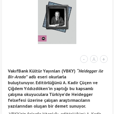
-
A
+
VakıfBank Kültür Yayınları (VBKY)
“
Heidegger ile
Bir-Arada”
adlı eseri okurlarla
buluşturuyor. Editörlüğünü A. Kadir Çüçen ve
Çiğdem Yıldızdöken’in yaptığı bu kapsamlı
çalışma okuyuculara Türkiye’de Heidegger
felsefesi üzerine çalışan araştırmacıların
yazılarından oluşan bir demet sunuyor.
VBKY’nin felsefe kitaplığı, editörlüğünü A. Kadir