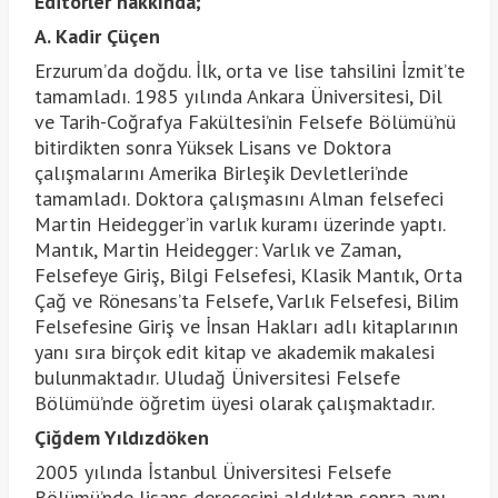
Editörler hakkında;
A. Kadir Çüçen
Erzurum’da doğdu. İlk, orta ve lise tahsilini İzmit’te
tamamladı. 1985 yılında Ankara Üniversitesi, Dil
ve Tarih-Coğrafya Fakültesi’nin Felsefe Bölümü’nü
bitirdikten sonra Yüksek Lisans ve Doktora
çalışmalarını Amerika Birleşik Devletleri’nde
tamamladı. Doktora çalışmasını Alman felsefeci
Martin Heidegger’in varlık kuramı üzerinde yaptı.
Mantık, Martin Heidegger: Varlık ve Zaman,
Felsefeye Giriş, Bilgi Felsefesi, Klasik Mantık, Orta
Çağ ve Rönesans’ta Felsefe, Varlık Felsefesi, Bilim
Felsefesine Giriş ve İnsan Hakları adlı kitaplarının
yanı sıra birçok edit kitap ve akademik makalesi
bulunmaktadır. Uludağ Üniversitesi Felsefe
Bölümü’nde öğretim üyesi olarak çalışmaktadır.
Çiğdem Yıldızdöken
2005 yılında İstanbul Üniversitesi Felsefe
Bölümü’nde lisans derecesini aldıktan sonra aynı