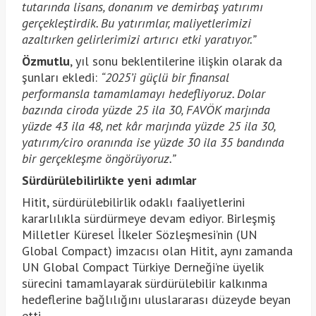
tutarında lisans, donanım ve demirbaş yatırımı
gerçekleştirdik. Bu yatırımlar, maliyetlerimizi
azaltırken gelirlerimizi artırıcı etki yaratıyor.”
Özmutlu
, yıl sonu beklentilerine ilişkin olarak da
şunları ekledi:
“2025’i güçlü bir finansal
performansla tamamlamayı hedefliyoruz. Dolar
bazında ciroda yüzde 25 ila 30, FAVÖK marjında
yüzde 43 ila 48, net kâr marjında yüzde 25 ila 30,
yatırım/ciro oranında ise yüzde 30 ila 35 bandında
bir gerçekleşme öngörüyoruz.”
Sürdürülebilirlikte yeni adımlar
Hitit, sürdürülebilirlik odaklı faaliyetlerini
kararlılıkla sürdürmeye devam ediyor. Birleşmiş
Milletler Küresel İlkeler Sözleşmesi’nin (UN
Global Compact) imzacısı olan Hitit, aynı zamanda
UN Global Compact Türkiye Derneği’ne üyelik
sürecini tamamlayarak sürdürülebilir kalkınma
hedeflerine bağlılığını uluslararası düzeyde beyan
etti.