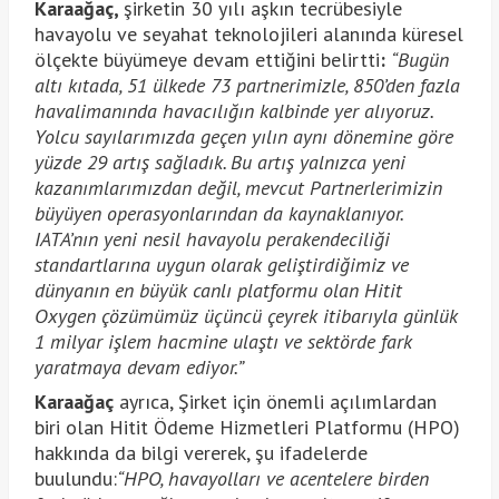
Karaağaç,
şirketin 30 yılı aşkın tecrübesiyle
havayolu ve seyahat teknolojileri alanında küresel
ölçekte büyümeye devam ettiğini belirtti
:
“Bugün
altı kıtada, 51 ülkede 73 partnerimizle, 850’den fazla
havalimanında havacılığın kalbinde yer alıyoruz.
Yolcu sayılarımızda geçen yılın aynı dönemine göre
yüzde 29 artış sağladık. Bu artış yalnızca yeni
kazanımlarımızdan değil, mevcut Partnerlerimizin
büyüyen operasyonlarından da kaynaklanıyor.
IATA’nın yeni nesil havayolu perakendeciliği
standartlarına uygun olarak geliştirdiğimiz ve
dünyanın en büyük canlı platformu olan Hitit
Oxygen çözümümüz üçüncü çeyrek itibarıyla günlük
1 milyar işlem hacmine ulaştı ve sektörde fark
yaratmaya devam ediyor.”
Karaağaç
ayrıca, Şirket için önemli açılımlardan
biri olan Hitit Ödeme Hizmetleri Platformu (HPO)
hakkında da bilgi vererek, şu ifadelerde
buulundu:
“HPO, havayolları ve acentelere birden