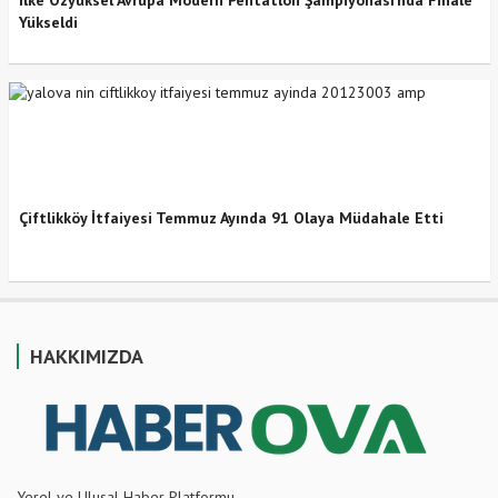
İlke Özyüksel Avrupa Modern Pentatlon Şampiyonası’nda Finale
Yükseldi
Çiftlikköy İtfaiyesi Temmuz Ayında 91 Olaya Müdahale Etti
HAKKIMIZDA
Yerel ve Ulusal Haber Platformu