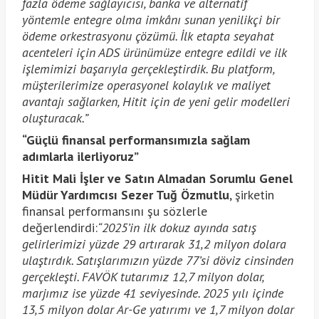
fazla ödeme sağlayıcısı, banka ve alternatif
yöntemle entegre olma imkânı sunan yenilikçi bir
ödeme orkestrasyonu çözümü. İlk etapta seyahat
acenteleri için ADS ürünümüze entegre edildi ve ilk
işlemimizi başarıyla gerçekleştirdik. Bu platform,
müşterilerimize operasyonel kolaylık ve maliyet
avantajı sağlarken, Hitit için de yeni gelir modelleri
oluşturacak.”
“Güçlü finansal performansımızla sağlam
adımlarla ilerliyoruz”
Hitit Mali İşler ve Satın Almadan Sorumlu Genel
Müdür Yardımcısı Sezer Tuğ Özmutlu
, şirketin
finansal performansını şu sözlerle
değerlendirdi:
“2025’in ilk dokuz ayında satış
gelirlerimizi yüzde 29 artırarak 31,2 milyon dolara
ulaştırdık. Satışlarımızın yüzde 77’si döviz cinsinden
gerçekleşti. FAVÖK tutarımız 12,7 milyon dolar,
marjımız ise yüzde 41 seviyesinde. 2025 yılı içinde
13,5 milyon dolar Ar-Ge yatırımı ve 1,7 milyon dolar