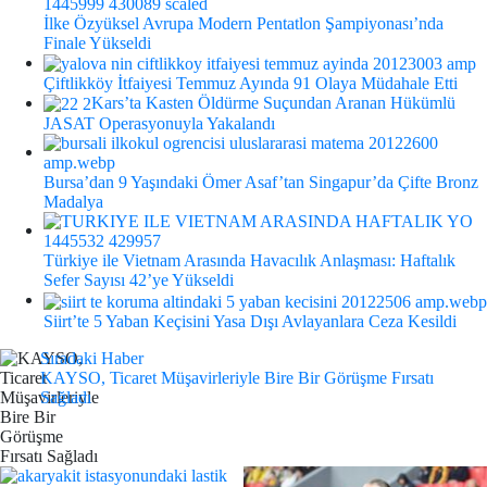
İlke Özyüksel Avrupa Modern Pentatlon Şampiyonası’nda
Finale Yükseldi
Çiftlikköy İtfaiyesi Temmuz Ayında 91 Olaya Müdahale Etti
Kars’ta Kasten Öldürme Suçundan Aranan Hükümlü
JASAT Operasyonuyla Yakalandı
Bursa’dan 9 Yaşındaki Ömer Asaf’tan Singapur’da Çifte Bronz
Madalya
Türkiye ile Vietnam Arasında Havacılık Anlaşması: Haftalık
Sefer Sayısı 42’ye Yükseldi
Siirt’te 5 Yaban Keçisini Yasa Dışı Avlayanlara Ceza Kesildi
Sıradaki Haber
KAYSO, Ticaret Müşavirleriyle Bire Bir Görüşme Fırsatı
Sağladı