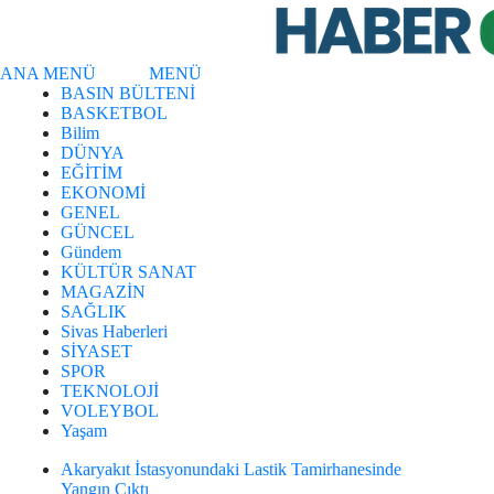
ANA MENÜ
MENÜ
BASIN BÜLTENİ
BASKETBOL
Bilim
DÜNYA
EĞİTİM
EKONOMİ
GENEL
GÜNCEL
Gündem
KÜLTÜR SANAT
MAGAZİN
SAĞLIK
Sivas Haberleri
SİYASET
SPOR
TEKNOLOJİ
VOLEYBOL
Yaşam
Akaryakıt İstasyonundaki Lastik Tamirhanesinde
Yangın Çıktı