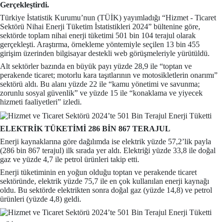
Gerçekleştirdi.
Türkiye İstatistik Kurumu’nun (TÜİK) yayımladığı “Hizmet - Ticaret
Sektörü Nihai Enerji Tüketim İstatistikleri 2024” bültenine göre,
sektörde toplam nihai enerji tüketimi 501 bin 104 terajul olarak
gerçekleşti. Araştırma, örnekleme yöntemiyle seçilen 13 bin 455
girişim üzerinden bilgisayar destekli web görüşmeleriyle yürütüldü.
Alt sektörler bazında en büyük payı yüzde 28,9 ile “toptan ve
perakende ticaret; motorlu kara taşıtlarının ve motosikletlerin onarımı”
sektörü aldı. Bu alanı yüzde 22 ile “kamu yönetimi ve savunma;
zorunlu sosyal güvenlik” ve yüzde 15 ile “konaklama ve yiyecek
hizmeti faaliyetleri” izledi.
ELEKTRİK TÜKETİMİ 286 BİN 867 TERAJUL
Enerji kaynaklarına göre dağılımda ise elektrik yüzde 57,2’lik payla
(286 bin 867 terajul) ilk sırada yer aldı. Elektriği yüzde 33,8 ile doğal
gaz ve yüzde 4,7 ile petrol ürünleri takip etti.
Enerji tüketiminin en yoğun olduğu toptan ve perakende ticaret
sektöründe, elektrik yüzde 75,7 ile en çok kullanılan enerji kaynağı
oldu. Bu sektörde elektrikten sonra doğal gaz (yüzde 14,8) ve petrol
ürünleri (yüzde 4,8) geldi.