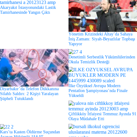
Akaryakıt İstasyonundaki Lastik
Tamirhanesinde Yangın Çıktı
Yönetim Krizindeki Altay’da Sahaya
İniş Zamanı: Siyah-Beyazlılar Topbaşı
Yapıyor
Denetimli Serbestlik Yükümlülerinden
Okula Temizlik Desteği
İlke Özyüksel Avrupa Modern
Diyarbakır’da Telefon Dükkanına
Pentatlon Şampiyonası’nda Finale
Silahlı Saldırı: 2 Kişiyi Yaralayan
Yükseldi
Şüpheli Tutuklandı
Çiftlikköy İtfaiyesi Temmuz Ayında 91
Olaya Müdahale Etti
Kars’ta Kasten Öldürme Suçundan
Aranan Hükümlü JASAT