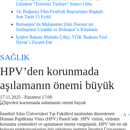
ürkiye” Süreci Oldu
stivali Başvuruları Başladı:
mmet Zeki Dursun’un
 ve Boluspor’a Kiralandı
tafa Çiftçi, YÖK Başkanı Erol
SAĞLIK
HPV’den korunmada
aşılamanın önemi büyük
17.11.2025 - Pazartesi 17:00
İstanbul Atlas Üniversitesi Tıp Fakültesi tarafından düzenlenen
-
A
+
Human Papilloma Virus (HPV) Paneli’nde HPV virüsü, virüsten
korunma yöntemleri ve aşılamanın önemi vurgulandı. HPV’nin en sık
bulaşan enfeksiyonlardan biri olduğunu belirten İstanbul Üniversitesi