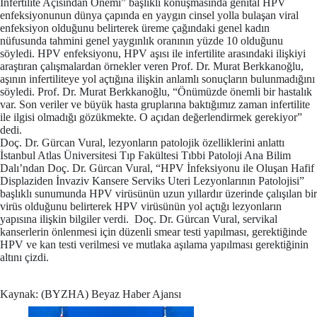
İnfertilite Açısından Önemi” başlıklı konuşmasında genital HPV
enfeksiyonunun dünya çapında en yaygın cinsel yolla bulaşan viral
enfeksiyon olduğunu belirterek üreme çağındaki genel kadın
nüfusunda tahmini genel yaygınlık oranının yüzde 10 olduğunu
söyledi. HPV enfeksiyonu, HPV aşısı ile infertilite arasındaki ilişkiyi
araştıran çalışmalardan örnekler veren Prof. Dr. Murat Berkkanoğlu,
aşının infertiliteye yol açtığına ilişkin anlamlı sonuçların bulunmadığını
söyledi. Prof. Dr. Murat Berkkanoğlu, “Önümüzde önemli bir hastalık
var. Son veriler ve büyük hasta gruplarına baktığımız zaman infertilite
ile ilgisi olmadığı gözükmekte. O açıdan değerlendirmek gerekiyor”
dedi.
Doç. Dr. Gürcan Vural, lezyonların patolojik özelliklerini anlattı
İstanbul Atlas Üniversitesi Tıp Fakültesi Tıbbi Patoloji Ana Bilim
Dalı’ndan Doç. Dr. Gürcan Vural, “HPV İnfeksiyonu ile Oluşan Hafif
Displaziden İnvaziv Kansere Serviks Uteri Lezyonlarının Patolojisi”
başlıklı sunumunda HPV virüsünün uzun yıllardır üzerinde çalışılan bir
virüs olduğunu belirterek HPV virüsünün yol açtığı lezyonların
yapısına ilişkin bilgiler verdi. Doç. Dr. Gürcan Vural, servikal
kanserlerin önlenmesi için düzenli smear testi yapılması, gerektiğinde
HPV ve kan testi verilmesi ve mutlaka aşılama yapılması gerektiğinin
altını çizdi.
Kaynak: (BYZHA) Beyaz Haber Ajansı