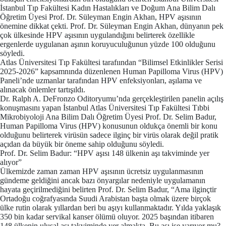
İstanbul Tıp Fakültesi Kadın Hastalıkları ve Doğum Ana Bilim Dalı
Öğretim Üyesi Prof. Dr. Süleyman Engin Akhan, HPV aşısının
önemine dikkat çekti. Prof. Dr. Süleyman Engin Akhan, dünyanın pek
çok ülkesinde HPV aşısının uygulandığını belirterek özellikle
ergenlerde uygulanan aşının koruyuculuğunun yüzde 100 olduğunu
söyledi.
Atlas Üniversitesi Tıp Fakültesi tarafıından “Bilimsel Etkinlikler Serisi
2025-2026” kapsamnında düzenlenen Human Papilloma Virus (HPV)
Paneli’nde uzmanlar tarafından HPV enfeksiyonları, aşılama ve
alınacak önlemler tartışıldı.
Dr. Ralph A. DeFronzo Oditoryumu’nda gerçekleştirilen panelin açılış
konuşmasını yapan İstanbul Atlas Üniversitesi Tıp Fakültesi Tıbbi
Mikrobiyoloji Ana Bilim Dalı Öğretim Üyesi Prof. Dr. Selim Badur,
Human Papilloma Virus (HPV) konusunun oldukça önemli bir konu
olduğunu belirterek virüsün sadece ilginç bir virüs olarak değil pratik
açıdan da büyük bir öneme sahip olduğunu söyledi.
Prof. Dr. Selim Badur: “HPV aşısı 148 ülkenin aşı takviminde yer
alıyor”
Ülkemizde zaman zaman HPV aşısının ücretsiz uygulanmasının
gündeme geldiğini ancak bazı önyargılar nedeniyle uygulamanın
hayata geçirilmediğini belirten Prof. Dr. Selim Badur, “Ama ilginçtir
Ortadoğu coğrafyasında Suudi Arabistan başta olmak üzere birçok
ülke rutin olarak yıllardan beri bu aşıyı kullanmaktadır. Yılda yaklaşık
350 bin kadar servikal kanser ölümü oluyor. 2025 başından itibaren
148 ülkenin ulusal aşı takviminde yer almakta. Bu aşı işe yarıyor mu?