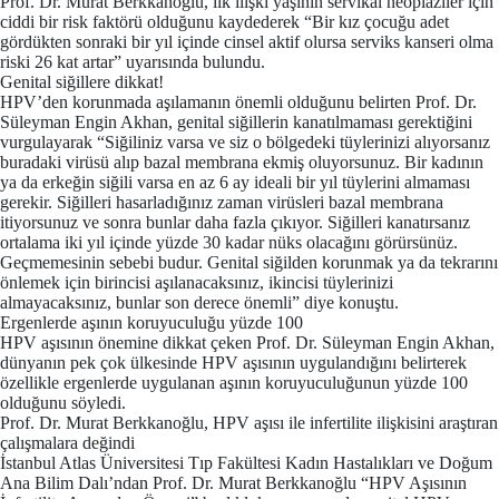
Prof. Dr. Murat Berkkanoğlu, ilk ilişki yaşının servikal neoplaziler için
ciddi bir risk faktörü olduğunu kaydederek “Bir kız çocuğu adet
gördükten sonraki bir yıl içinde cinsel aktif olursa serviks kanseri olma
riski 26 kat artar” uyarısında bulundu.
Genital siğillere dikkat!
HPV’den korunmada aşılamanın önemli olduğunu belirten Prof. Dr.
Süleyman Engin Akhan, genital siğillerin kanatılmaması gerektiğini
vurgulayarak “Siğiliniz varsa ve siz o bölgedeki tüylerinizi alıyorsanız
buradaki virüsü alıp bazal membrana ekmiş oluyorsunuz. Bir kadının
ya da erkeğin siğili varsa en az 6 ay ideali bir yıl tüylerini almaması
gerekir. Siğilleri hasarladığınız zaman virüsleri bazal membrana
itiyorsunuz ve sonra bunlar daha fazla çıkıyor. Siğilleri kanatırsanız
ortalama iki yıl içinde yüzde 30 kadar nüks olacağını görürsünüz.
Geçmemesinin sebebi budur. Genital siğilden korunmak ya da tekrarını
önlemek için birincisi aşılanacaksınız, ikincisi tüylerinizi
almayacaksınız, bunlar son derece önemli” diye konuştu.
Ergenlerde aşının koruyuculuğu yüzde 100
HPV aşısının önemine dikkat çeken Prof. Dr. Süleyman Engin Akhan,
dünyanın pek çok ülkesinde HPV aşısının uygulandığını belirterek
özellikle ergenlerde uygulanan aşının koruyuculuğunun yüzde 100
olduğunu söyledi.
Prof. Dr. Murat Berkkanoğlu, HPV aşısı ile infertilite ilişkisini araştıran
çalışmalara değindi
İstanbul Atlas Üniversitesi Tıp Fakültesi Kadın Hastalıkları ve Doğum
Ana Bilim Dalı’ndan Prof. Dr. Murat Berkkanoğlu “HPV Aşısının