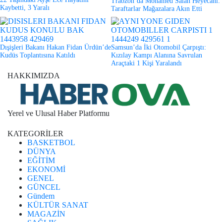
Trabzon’da Mohamed Salah Heyecanı:
Kaybetti, 3 Yaralı
Taraftarlar Mağazalara Akın Etti
Dışişleri Bakanı Hakan Fidan Ürdün’de
Samsun’da İki Otomobil Çarpıştı:
Kudüs Toplantısına Katıldı
Kızılay Kampı Alanına Savrulan
Araçtaki 1 Kişi Yaralandı
HAKKIMIZDA
Yerel ve Ulusal Haber Platformu
KATEGORİLER
BASKETBOL
DÜNYA
EĞİTİM
EKONOMİ
GENEL
GÜNCEL
Gündem
KÜLTÜR SANAT
MAGAZİN