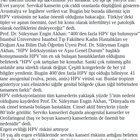
Evet yarıyor. Servikal kanserin çok ciddi oranlarda düştüğünü gösteren
Avustralya ve İngiltere verileri var. Bugün biz burada ülkemiz için
HPV virüsünün ne kadar önemli olduğuna bakacağız. Türkiye’deki
tipler ve aşının önemini, özel bir konu olarak infertiliteyi ve patolojik
olarak özelliklerini dinleyeceğiz” dedi.
Prof. Dr. Süleyman Engin Akhan: “400’den fazla HPV tipi bulunuyor”
İstanbul Üniversitesi İstanbul Tıp Fakültesi Kadın Hastalıkları ve
Doğum Ana Bilim Dalı Öğretim Üyesi Prof. Dr. Süleyman Engin
Akhan, “HPV İnfeksiyonları ve Aşısı Genel Durum” başlıklı
konuşmasında HPV’nin en sık bulaşan hastalıklardan olduğunu
belirterek “HPV çok tartışılan bir konudur. Sanki çok rutinmiş gibi
anlatılır ama sürekli olarak değişir. Çeşitli kongrelerde de her yıl
bilgiler yenilenir. Bugün 400’den fazla HPV tipi olduğu biliniyor. 41
tane anogenital (vulva, penis, anüs) HPV virüsü var. Bunlar tropizm
gösteriyor yani elinizdeki siğille genital bölgede çıkan siğil birbirinden
tamamen farklı” dedi.
HPV enfeksiyonlarının tüm kanserlerin yaklaşık yüzde 5’inin nedeni
olduğunu kaydeden Prof. Dr. Süleyman Engin Akhan, “Dünyada en
sık cinsel temasla bulaşan hastalıktır. Cinsel aktif bireylerin yüzde
80’inde görülür. Serviks kanserleri dışında anogenital kanserler ve
Orofaringeal (baş ve boyun kanseri) kanserlerinin de önemli bir
nedenidir” dedi.
Ergen evliliği HPV riskini artırıyor
18 yaş altı ergen evliliklerinde serviks kanseri riskinin arttığını belirten