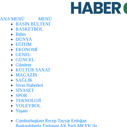
ANA MENÜ
MENÜ
BASIN BÜLTENİ
BASKETBOL
Bilim
DÜNYA
EĞİTİM
EKONOMİ
GENEL
GÜNCEL
Gündem
KÜLTÜR SANAT
MAGAZİN
SAĞLIK
Sivas Haberleri
SİYASET
SPOR
TEKNOLOJİ
VOLEYBOL
Yaşam
ep Tayyip Erdoğan
lanan AK Parti MKYK’da