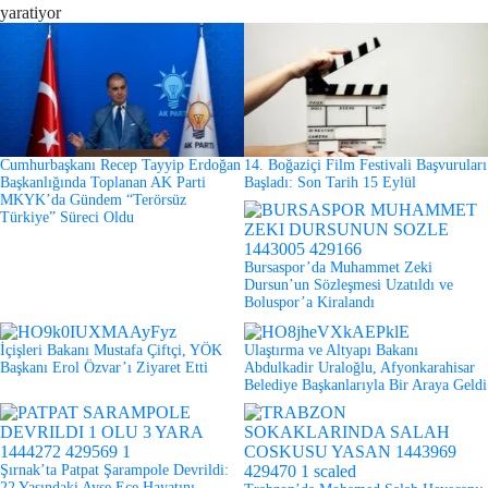
Cumhurbaşkanı Recep Tayyip Erdoğan
14. Boğaziçi Film Festivali Başvuruları
Başkanlığında Toplanan AK Parti
Başladı: Son Tarih 15 Eylül
MKYK’da Gündem “Terörsüz
Türkiye” Süreci Oldu
Bursaspor’da Muhammet Zeki
Dursun’un Sözleşmesi Uzatıldı ve
Boluspor’a Kiralandı
İçişleri Bakanı Mustafa Çiftçi, YÖK
Ulaştırma ve Altyapı Bakanı
Başkanı Erol Özvar’ı Ziyaret Etti
Abdulkadir Uraloğlu, Afyonkarahisar
Belediye Başkanlarıyla Bir Araya Geldi
Şırnak’ta Patpat Şarampole Devrildi:
22 Yaşındaki Ayşe Ece Hayatını