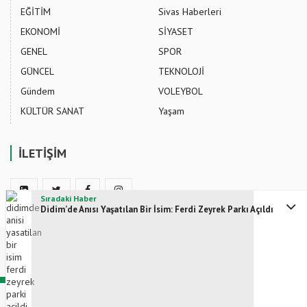
EĞİTİM
Sivas Haberleri
EKONOMİ
SİYASET
GENEL
SPOR
GÜNCEL
TEKNOLOJİ
Gündem
VOLEYBOL
KÜLTÜR SANAT
Yaşam
İLETİŞİM
Sıradaki Haber
Didim’de Anısı Yaşatılan Bir İsim: Ferdi Zeyrek Parkı Açıldı
HABER OVA - Güncel Haberler ve Son Dakika Gelişmeleri
Bize Ulaşın
bilgi@sivasgazetesi.com