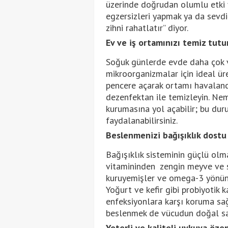
üzerinde doğrudan olumlu etki y
egzersizleri yapmak ya da sevdi
zihni rahatlatır” diyor.
Ev ve iş ortamınızı temiz tut
Soğuk günlerde evde daha çok va
mikroorganizmalar için ideal üre
pencere açarak ortamı havalandı
dezenfektan ile temizleyin. Ne
kurumasına yol açabilir; bu dur
faydalanabilirsiniz.
Beslenmenizi bağışıklık dostu
Bağışıklık sisteminin güçlü olm
vitamininden zengin meyve ve seb
kuruyemişler ve omega-3 yönünden
Yoğurt ve kefir gibi probiyotik 
enfeksiyonlara karşı koruma sağl
beslenmek de vücudun doğal sa
Yeterli ve kaliteli uykuya öze