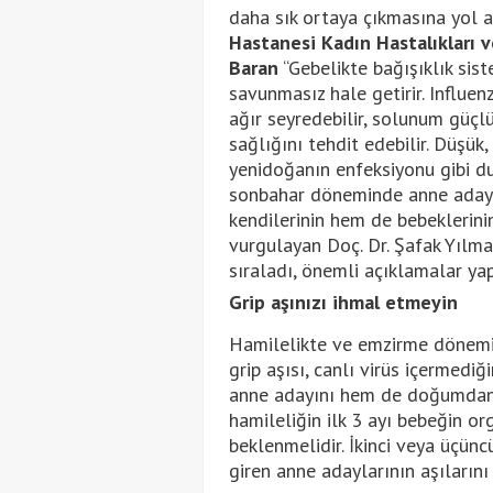
daha sık ortaya çıkmasına yol a
Hastanesi Kadın Hastalıkları 
Baran
“Gebelikte bağışıklık sist
savunmasız hale getirir. Influe
ağır seyredebilir, solunum güçlü
sağlığını tehdit edebilir. Düşük
yenidoğanın enfeksiyonu gibi dur
sonbahar döneminde anne adayla
kendilerinin hem de bebeklerini
vurgulayan Doç. Dr. Şafak Yılma
sıraladı, önemli açıklamalar yap
Grip aşınızı ihmal etmeyin
Hamilelikte ve emzirme dönemin
grip aşısı, canlı virüs içermed
anne adayını hem de doğumdan s
hamileliğin ilk 3 ayı bebeğin o
beklenmelidir. İkinci veya üçün
giren anne adaylarının aşılarını