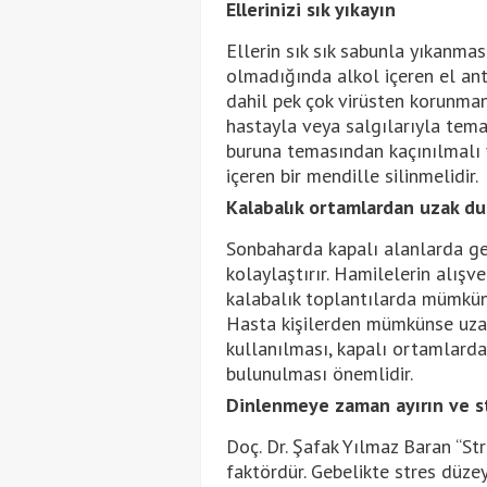
Ellerinizi sık yıkayın
Ellerin sık sık sabunla yıkanmas
olmadığında alkol içeren el antis
dahil pek çok virüsten korunmanın
hastayla veya salgılarıyla tema
buruna temasından kaçınılmalı 
içeren bir mendille silinmelidir.
Kalabalık ortamlardan uzak du
Sonbaharda kapalı alanlarda geç
kolaylaştırır. Hamilelerin alışv
kalabalık toplantılarda mümkünse
Hasta kişilerden mümkünse uza
kullanılması, kapalı ortamlard
bulunulması önemlidir.
Dinlenmeye zaman ayırın ve st
Doç. Dr. Şafak Yılmaz Baran “Str
faktördür. Gebelikte stres düze