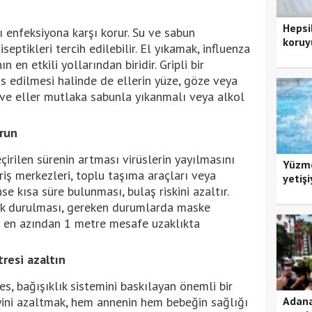
Hepsi
ı enfeksiyona karşı korur. Su ve sabun
koruy
eptikleri tercih edilebilir. El yıkamak, influenza
 en etkili yollarından biridir. Gripli bir
s edilmesi halinde de ellerin yüze, göze veya
ve eller mutlaka sabunla yıkanmalı veya alkol
run
irilen sürenin artması virüslerin yayılmasını
Yüzme
eriş merkezleri, toplu taşıma araçları veya
yetişi
 kısa süre bulunması, bulaş riskini azaltır.
k durulması, gereken durumlarda maske
a en azından 1 metre mesafe uzaklıkta
resi azaltın
es, bağışıklık sistemini baskılayan önemli bir
yini azaltmak, hem annenin hem bebeğin sağlığı
Adana