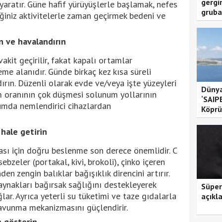
gergi
aratır. Güne hafif yürüyüşlerle başlamak, nefes
gruba
ğiniz aktivitelerle zaman geçirmek bedeni ve
un ve havalandırın
kit geçirilir, fakat kapalı ortamlar
me alanıdır. Günde birkaç kez kısa süreli
rın. Düzenli olarak evde ve/veya işte yüzeyleri
Dünya
m oranının çok düşmesi solunum yollarının
‘SAIP
umda nemlendirici cihazlardan
Köprü
 hale getirin
ası için doğru beslenme son derece önemlidir. C
zeler (portakal, kivi, brokoli), çinko içeren
 zengin balıklar bağışıklık direncini artırır.
kaynakları bağırsak sağlığını destekleyerek
Süper
ar. Ayrıca yeterli su tüketimi ve taze gıdalarla
açıkl
vunma mekanizmasını güçlendirir.
n gösterin