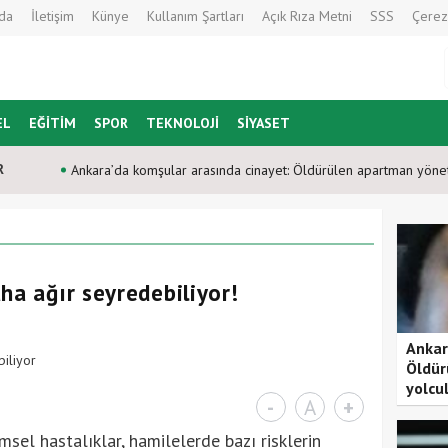
da
İletişim
Künye
Kullanım Şartları
Açık Rıza Metni
SSS
Çerez
EL
EĞİTİM
SPOR
TEKNOLOJİ
SİYASET
R
Ankara’da komşular arasında cinayet: Öldürülen apartman yönet
ha ağır seyredebiliyor!
Ankar
Öldür
yolcu
-
A
+
sel hastalıklar, hamilelerde bazı risklerin