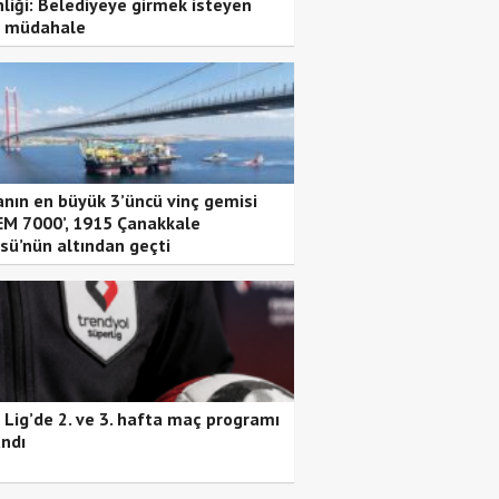
nliği: Belediyeye girmek isteyen
 müdahale
nın en büyük 3’üncü vinç gemisi
EM 7000’, 1915 Çanakkale
sü’nün altından geçti
 Lig’de 2. ve 3. hafta maç programı
andı