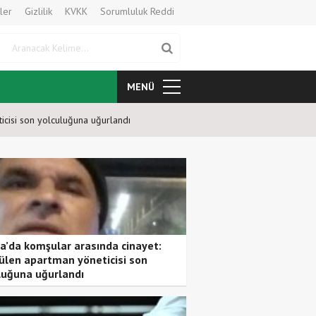
ler
Gizlilik
KVKK
Sorumluluk Reddi
Aranacak Kelime
MENÜ
icisi son yolculuğuna uğurlandı
3 Bant Bilardo Heyecanı Kars’t
a’da komşular arasında cinayet:
ülen apartman yöneticisi son
luğuna uğurlandı