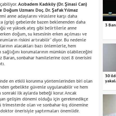
çabiliyor.
Acıbadem Kadıköy (Dr. Şinasi Can)
ve Doğum Uzmanı Doç. Dr. Şafak Yılmaz
emi anne adaylarını virüslere karşı daha
nza (grip) gebelerde bazen beklenenden daha
3 Ban
ğü ve yüksek ateş gibi belirtilerle anne
, erken doğum, su kesesinin erken açılması ve
umların riskini artırabilir” diyor. Bu nedenle
rının alacakları bazı önlemlerle, hem
n sağlığını korumalarının mümkün olabileceğini
z Baran, sonbahar hamilelerine özel 8 önerisini
tı.
30 il
de en etkili korunma yöntemlerinden biri olan
yakal
iğinden gebelikte güvenle uygulanabilir ve hem
onraki ilk aylarda bebeği korur. Ancak
rgan gelişim dönemi olduğu için gerekmedikçe
cü trimesterde olan ve sonbahar-kış dönemine
 doktor önerisiyle yaptırmaları önemlidir.