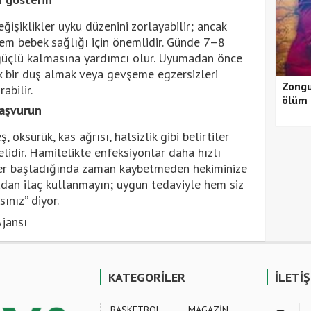
şiklikler uyku düzenini zorlayabilir; ancak
hem bebek sağlığı için önemlidir. Günde 7–8
n güçlü kalmasına yardımcı olur. Uyumadan önce
ık bir duş almak veya gevşeme egzersizleri
Zongu
abilir.
ölüm 
başvurun
 öksürük, kas ağrısı, halsizlik gibi belirtiler
lidir. Hamilelikte enfeksiyonlar daha hızlı
tiler başladığında zaman kaybetmeden hekiminize
an ilaç kullanmayın; uygun tedaviyle hem siz
ınız” diyor.
jansı
KATEGORİLER
İLETİ
BASKETBOL
MAGAZİN