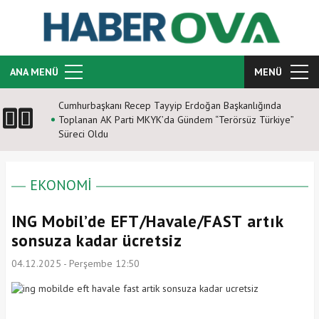
ANA MENÜ
MENÜ
Cumhurbaşkanı Recep Tayyip Erdoğan Başkanlığında
Toplanan AK Parti MKYK’da Gündem “Terörsüz Türkiye”
Süreci Oldu
EKONOMİ
ING Mobil’de EFT/Havale/FAST artık
sonsuza kadar ücretsiz
04.12.2025 - Perşembe 12:50