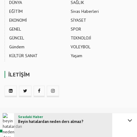
DÜNYA
SAĞLIK
EĞİTİM
Sivas Haberleri
EKONOMİ
SİYASET
GENEL
SPOR
GÜNCEL
TEKNOLOJİ
Gündem
VOLEYBOL
KÜLTÜR SANAT
Yaşam
İLETİŞİM
Sıradaki Haber
HABER OVA - Güncel Haberler ve Son Dakika Gelişmeleri
Beyin hatalardan neden ders almaz?
Bize Ulaşın