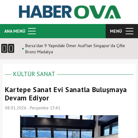
ANA MENÜ
MENÜ
ümlü JASAT
Bursa’dan 9 Yaşındaki Ömer Asaf’tan Singapur’da Çifte
Bronz Madalya
KÜLTÜR SANAT
Kartepe Sanat Evi Sanatla Buluşmaya
Devam Ediyor
08.01.2026 - Perşembe 13:41