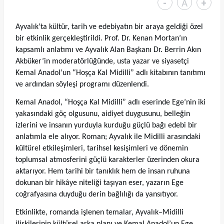
-
A
+
Ayvalık’ta kültür, tarih ve edebiyatın bir araya geldiği özel
bir etkinlik gerçekleştirildi. Prof. Dr. Kenan Mortan’ın
kapsamlı anlatımı ve Ayvalık Alan Başkanı Dr. Berrin Akın
Akbüker’in moderatörlüğünde, usta yazar ve siyasetçi
Kemal Anadol’un “Hoşça Kal Midilli” adlı kitabının tanıtımı
ve ardından söyleşi programı düzenlendi.
Kemal Anadol, “Hoşça Kal Midilli” adlı eserinde Ege’nin iki
yakasındaki göç olgusunu, aidiyet duygusunu, belleğin
izlerini ve insanın yurduyla kurduğu güçlü bağı edebi bir
anlatımla ele alıyor. Roman; Ayvalık ile Midilli arasındaki
kültürel etkileşimleri, tarihsel kesişimleri ve dönemin
toplumsal atmosferini güçlü karakterler üzerinden okura
aktarıyor. Hem tarihi bir tanıklık hem de insan ruhuna
dokunan bir hikâye niteliği taşıyan eser, yazarın Ege
coğrafyasına duyduğu derin bağlılığı da yansıtıyor.
Etkinlikte, romanda işlenen temalar, Ayvalık–Midilli
ilişkilerinin kültürel arka planı ve Kemal Anadol’un Ege