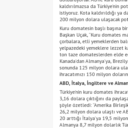
kaldırılmazsa da Türkiye’nin pot
istiyoruz. Kota kaldırıldığı ya 
200 milyon dolara ulaşacak pota
Kuru domatesin başlı başına bir
Başkan Uçak, “Kuru domates mak
çorbalara, etli yemeklerden bal
yelpazedeki yemeklere lezzet k
ton taze domateslerden elde ed
Kanada’dan Almanya’ya, Brezilya
sonunda 125 milyon dolara ula
ihracatımızı 150 milyon doların 
ABD, İtalya, İngiltere ve Alman
Türkiye’nin kuru domates ihraca
3,16 dolara çıktığını da paylaş
şöyle özetledi: “Amerika Birleşi
26,2 milyon dolara ulaştı ve AB
20 arttığı İtalya’ya 19,5 milyo
Almanya 8,7 milyon dolarlık Tü