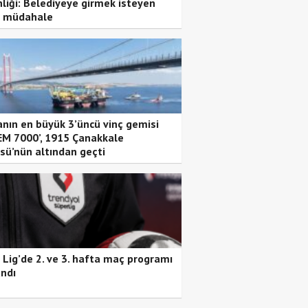
nliği: Belediyeye girmek isteyen
 müdahale
nın en büyük 3’üncü vinç gemisi
EM 7000’, 1915 Çanakkale
sü’nün altından geçti
 Lig’de 2. ve 3. hafta maç programı
andı