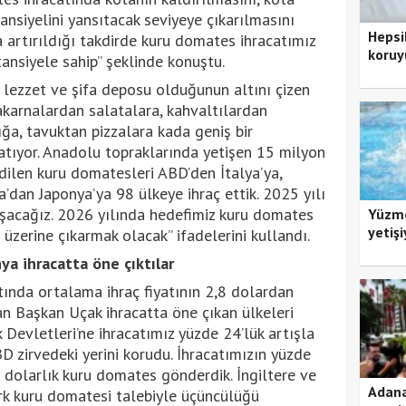
ansiyelini yansıtacak seviyeye çıkarılmasını
Hepsi
da artırıldığı takdirde kuru domates ihracatımız
koruy
nsiyele sahip” şeklinde konuştu.
 lezzet ve şifa deposu olduğunun altını çizen
arnalardan salatalara, kahvaltılardan
ığa, tavuktan pizzalara kada geniş bir
atıyor. Anadolu topraklarında yetişen 15 milyon
ilen kuru domatesleri ABD’den İtalya’ya,
’dan Japonya’ya 98 ülkeye ihraç ettik. 2025 yılı
şacağız. 2026 yılında hedefimiz kuru domates
Yüzme
yetişi
üzerine çıkarmak olacak” ifadelerini kullandı.
ya ihracatta öne çıktılar
tında ortalama ihraç fiyatının 2,8 dolardan
an Başkan Uçak ihracatta öne çıkan ülkeleri
k Devletleri’ne ihracatımız yüzde 24’lük artışla
D zirvedeki yerini korudu. İhracatımızın yüzde
n dolarlık kuru domates gönderdik. İngiltere ve
Adana
rk kuru domatesi talebiyle üçüncülüğü