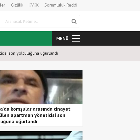
ler
Gizlilik
KVKK
Sorumluluk Reddi
Aranacak Kelime
MENÜ
icisi son yolculuğuna uğurlandı
3 Bant Bilardo Heyecanı Kars’t
a’da komşular arasında cinayet:
ülen apartman yöneticisi son
luğuna uğurlandı