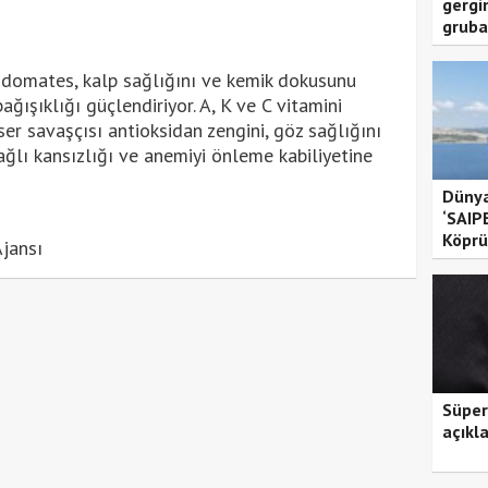
gergi
gruba
 domates, kalp sağlığını ve kemik dokusunu
bağışıklığı güçlendiriyor. A, K ve C vitamini
r savaşçısı antioksidan zengini, göz sağlığını
ağlı kansızlığı ve anemiyi önleme kabiliyetine
Dünya
‘SAIP
Köprü
jansı
Süper
açıkl