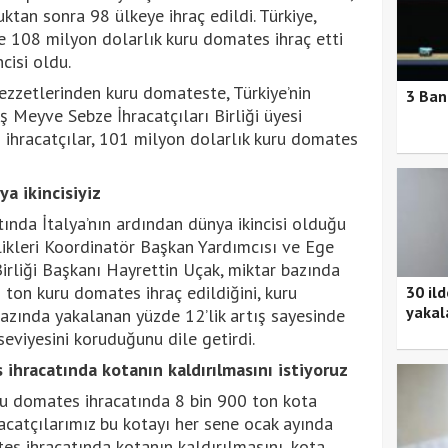
tan sonra 98 ülkeye ihraç edildi. Türkiye,
e 108 milyon dolarlık kuru domates ihraç etti
cisi oldu.
ezzetlerinden kuru domateste, Türkiye’nin
3 Ban
ş Meyve Sebze İhracatçıları Birliği üyesi
li ihracatçılar, 101 milyon dolarlık kuru domates
a ikincisiyiz
ında İtalya’nın ardından dünya ikincisi olduğu
rlikleri Koordinatör Başkan Yardımcısı ve Ege
irliği Başkanı Hayrettin Uçak, miktar bazında
 ton kuru domates ihraç edildiğini, kuru
30 il
yakal
azında yakalanan yüzde 12’lik artış sayesinde
seviyesini koruduğunu dile getirdi.
 ihracatında kotanın kaldırılmasını istiyoruz
uru domates ihracatında 8 bin 900 ton kota
acatçılarımız bu kotayı her sene ocak ayında
es ihracatında kotanın kaldırılmasını, kota