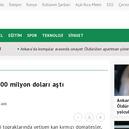
da
İletişim
Künye
Kullanım Şartları
Açık Rıza Metni
SSS
Çerez
EL
EĞİTİM
SPOR
TEKNOLOJİ
SİYASET
R
Ankara’da komşular arasında cinayet: Öldürülen apartman yönet
00 milyon doları aştı
Ankar
Öldür
yolcu
-
A
+
 topraklarında yetişen kan kırmızı domatesler,