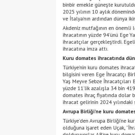
binbir emekle güneşte kurutulduk
2025 yılının 10 aylık dönemind
ve İtalya’nın ardından dünya ikin
Akdeniz mutfağının en önemli l
ihracatının yüzde 94’ünü Ege Ya
ihracatçılar gerçekleştirdi. Ege
ihracatına imza attı.
Kuru domates ihracatında düny
Türkiye’nin kuru domates ihracat
bilgisini veren Ege İhracatçı Bi
Yaş Meyve Sebze İhracatçıları B
yüzde 11’lik azalışla 34 bin 419
domates ihraç fiyatında dolar b
ihracat gelirinin 2024 yılındaki 
Avrupa Birliği’ne kuru domates
Türkiye’den Avrupa Birliği’ne k
olduğuna işaret eden Uçak, “İhr
dolduruyorlar. AB’ne kuru domat