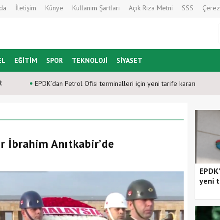
da
İletişim
Künye
Kullanım Şartları
Açık Rıza Metni
SSS
Çerez
EL
EĞİTİM
SPOR
TEKNOLOJİ
SİYASET
R
EPDK’dan Petrol Ofisi terminalleri için yeni tarife kararı
 İbrahim Anıtkabir’de
EPDK’d
yeni t