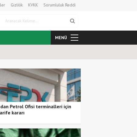
ler
Gizlilik
KVKK
Sorumluluk Reddi
Aranacak Kelime
MENÜ
Dünya Bankası’ndan Suriye’nin 
an Petrol Ofisi terminalleri için
arife kararı