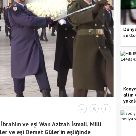
Dünya
sektö
Konya
altın 
yakal
-
A
+
brahim ve eşi Wan Azizah İsmail, Millî
er ve eşi Demet Güler’in eşliğinde