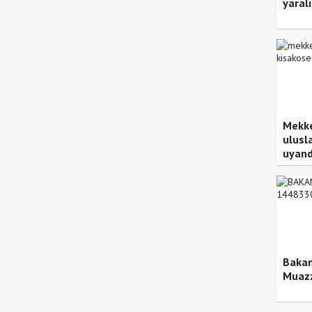
yaralı
Mekke
ulusl
uyand
Bakan
Muazz