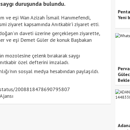
k saygı duruşunda bulundu.
Penta
m ve eşi Wan Azizah İsmail Hanımefendi,
Yeni 
smi ziyaret kapsamında Anıtkabir’i ziyaret etti.
oğan'ın daveti üzerine gerçekleşen ziyarette,
ler ve eşi Demet Güler de konuk Başbakan
n mozolesine çelenk bırakarak saygı
tkabir özel defterini imzaladı.
Pervar
lığı'nın sosyal medya hesabından paylaşıldı.
Gülec
Bekle
a/status/2008818478690795807
Ajansı
Adana