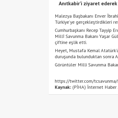
Anıtkabir’i ziyaret edere
Malezya Başbakanı Enver İbrahi
Türkiye’ye gerçekleştirdikleri re
Cumhurbaşkanı Recep Tayyip Erd
Millî Savunma Bakanı Yaşar Gü
çiftine eşlik etti.
Heyet, Mustafa Kemal Atatürk’ü
duruşunda bulunduktan sonra Anı
Görüntüler Milli Savunma Bakan
https://twitter.com/tcsavunm
Kaynak:
(PİHA) İnternet Haber 