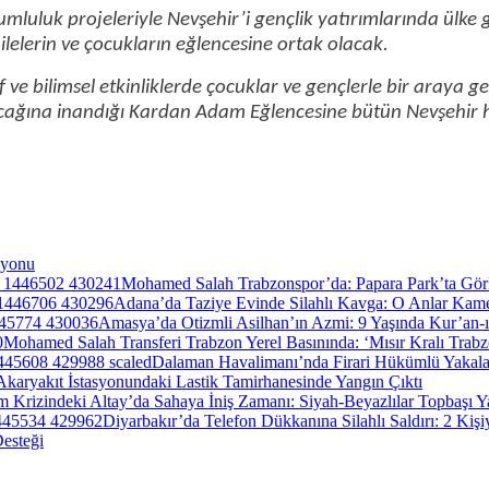
mluluk projeleriyle Nevşehir’i gençlik yatırımlarında ülke 
lelerin ve çocukların eğlencesine ortak olacak.
tif ve bilimsel etkinliklerde çocuklar ve gençlerle bir aray
acağına inandığı Kardan Adam Eğlencesine bütün Nevşehir ha
syonu
Mohamed Salah Trabzonspor’da: Papara Park’ta Gör
Adana’da Taziye Evinde Silahlı Kavga: O Anlar Kam
Amasya’da Otizmli Asilhan’ın Azmi: 9 Yaşında Kur’an
Mohamed Salah Transferi Trabzon Yerel Basınında: ‘Mısır Kralı Trab
Dalaman Havalimanı’nda Firari Hükümlü Yakala
Akaryakıt İstasyonundaki Lastik Tamirhanesinde Yangın Çıktı
 Krizindeki Altay’da Sahaya İniş Zamanı: Siyah-Beyazlılar Topbaşı Y
Diyarbakır’da Telefon Dükkanına Silahlı Saldırı: 2 Kişi
esteği