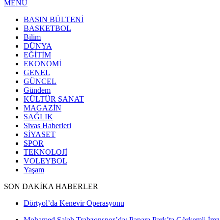
MENÜ
BASIN BÜLTENİ
BASKETBOL
Bilim
DÜNYA
EĞİTİM
EKONOMİ
GENEL
GÜNCEL
Gündem
KÜLTÜR SANAT
MAGAZİN
SAĞLIK
Sivas Haberleri
SİYASET
SPOR
TEKNOLOJİ
VOLEYBOL
Yaşam
SON DAKİKA HABERLER
Dörtyol’da Kenevir Operasyonu
Mohamed Salah Trabzonspor’da: Papara Park’ta Görkemli İmz