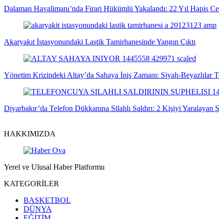
Dalaman Havalimanı’nda Firari Hükümlü Yakalandı: 22 Yıl Hapis C
Akaryakıt İstasyonundaki Lastik Tamirhanesinde Yangın Çıktı
Yönetim Krizindeki Altay’da Sahaya İniş Zamanı: Siyah-Beyazlılar T
Diyarbakır’da Telefon Dükkanına Silahlı Saldırı: 2 Kişiyi Yaralayan 
HAKKIMIZDA
Yerel ve Ulusal Haber Platformu
KATEGORİLER
BASKETBOL
DÜNYA
EĞİTİM