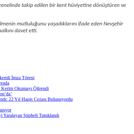
genelinde takip edilen bir kent hüviyetine dönüştüren ve
a gelmenin mutluluğunu yaşadıklarını ifade eden Nevşehir
lkını davet etti.
kemli İmza Töreni
erada
-ı Kerim Okumayı Öğrendi
zon’da’
ndı: 22 Yıl Hapis Cezası Bulunuyordu
apıyor
yi Yaralayan Şüpheli Tutuklandı