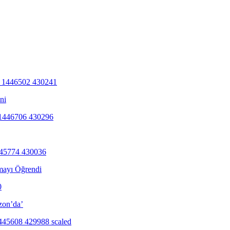
ni
mayı Öğrendi
zon’da’