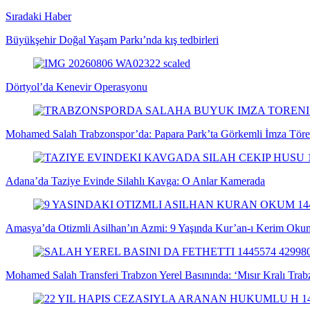
Sıradaki Haber
Büyükşehir Doğal Yaşam Parkı’nda kış tedbirleri
Dörtyol’da Kenevir Operasyonu
Mohamed Salah Trabzonspor’da: Papara Park’ta Görkemli İmza Töre
Adana’da Taziye Evinde Silahlı Kavga: O Anlar Kamerada
Amasya’da Otizmli Asilhan’ın Azmi: 9 Yaşında Kur’an-ı Kerim Oku
Mohamed Salah Transferi Trabzon Yerel Basınında: ‘Mısır Kralı Trab