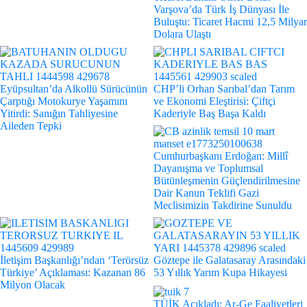
Varşova’da Türk İş Dünyası İle
Buluştu: Ticaret Hacmi 12,5 Milyar
Dolara Ulaştı
Eyüpsultan’da Alkollü Sürücünün
CHP’li Orhan Sarıbal’dan Tarım
Çarptığı Motokurye Yaşamını
ve Ekonomi Eleştirisi: Çiftçi
Yitirdi: Sanığın Tahliyesine
Kaderiyle Baş Başa Kaldı
Aileden Tepki
Cumhurbaşkanı Erdoğan: Millî
Dayanışma ve Toplumsal
Bütünleşmenin Güçlendirilmesine
Dair Kanun Teklifi Gazi
Meclisimizin Takdirine Sunuldu
İletişim Başkanlığı’ndan ‘Terörsüz
Göztepe ile Galatasaray Arasındaki
Türkiye’ Açıklaması: Kazanan 86
53 Yıllık Yarım Kupa Hikayesi
Milyon Olacak
TÜİK Açıkladı: Ar-Ge Faaliyetleri