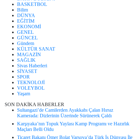
BASKETBOL
Bilim
DÜNYA
EĞİTİM
EKONOMİ
GENEL
GÜNCEL
Gündem
KÜLTÜR SANAT
MAGAZİN
SAĞLIK
Sivas Haberleri
SİYASET
SPOR
TEKNOLOJİ
VOLEYBOL
Yaşam
SON DAKİKA HABERLER
Sultangazi’de Camilerden Ayakkabı Çalan Hırsız
Kamerada: Dizlerinin Üzerinde Sürünerek Çaldı
Karşıyaka’nın Topuk Yaylası Kamp Programı ve Hazırlık
Maçları Belli Oldu
Ticaret Bakanı Ömer Bolat Varşova’da Türk İş Dünyası İle