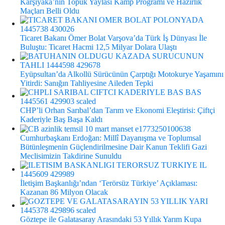
Karşıyaka’nın Topuk Yaylası Kamp Programı ve Hazırlık
Maçları Belli Oldu
Ticaret Bakanı Ömer Bolat Varşova’da Türk İş Dünyası İle
Buluştu: Ticaret Hacmi 12,5 Milyar Dolara Ulaştı
Eyüpsultan’da Alkollü Sürücünün Çarptığı Motokurye Yaşamını
Yitirdi: Sanığın Tahliyesine Aileden Tepki
CHP’li Orhan Sarıbal’dan Tarım ve Ekonomi Eleştirisi: Çiftçi
Kaderiyle Baş Başa Kaldı
Cumhurbaşkanı Erdoğan: Millî Dayanışma ve Toplumsal
Bütünleşmenin Güçlendirilmesine Dair Kanun Teklifi Gazi
Meclisimizin Takdirine Sunuldu
İletişim Başkanlığı’ndan ‘Terörsüz Türkiye’ Açıklaması:
Kazanan 86 Milyon Olacak
Göztepe ile Galatasaray Arasındaki 53 Yıllık Yarım Kupa