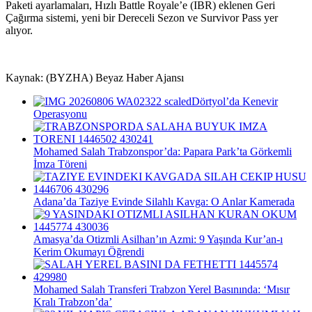
Paketi ayarlamaları, Hızlı Battle Royale’e (IBR) eklenen Geri
Çağırma sistemi, yeni bir Dereceli Sezon ve Survivor Pass yer
alıyor.
Kaynak: (BYZHA) Beyaz Haber Ajansı
Dörtyol’da Kenevir
Operasyonu
Mohamed Salah Trabzonspor’da: Papara Park’ta Görkemli
İmza Töreni
Adana’da Taziye Evinde Silahlı Kavga: O Anlar Kamerada
Amasya’da Otizmli Asilhan’ın Azmi: 9 Yaşında Kur’an-ı
Kerim Okumayı Öğrendi
Mohamed Salah Transferi Trabzon Yerel Basınında: ‘Mısır
Kralı Trabzon’da’