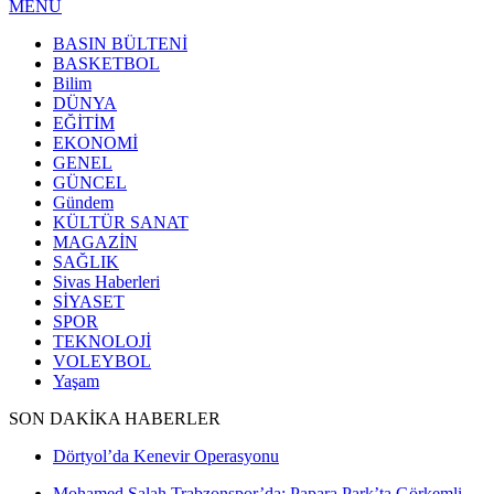
MENÜ
BASIN BÜLTENİ
BASKETBOL
Bilim
DÜNYA
EĞİTİM
EKONOMİ
GENEL
GÜNCEL
Gündem
KÜLTÜR SANAT
MAGAZİN
SAĞLIK
Sivas Haberleri
SİYASET
SPOR
TEKNOLOJİ
VOLEYBOL
Yaşam
SON DAKİKA HABERLER
Dörtyol’da Kenevir Operasyonu
Mohamed Salah Trabzonspor’da: Papara Park’ta Görkemli