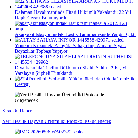
Dalaman Havalimanı’nda Firari Hükümlü Yakalandı: 22 Yıl
Hapis Cezası Bulunuyordu
Akaryakıt İstasyonundaki Lastik Tamirhanesinde Yangın Çıktı
Yönetim Krizindeki Altay’da Sahaya İniş Zamanı: Siyah-
Beyazlılar Topbaşı Yapıyor
Diyarbakır’da Telefon Dükkanına Silahlı Saldırı: 2 Kişiyi
Yaralayan Şüpheli Tutuklandı
Denetimli Serbestlik Yükümlülerinden Okula Temizlik
Desteği
Sıradaki Haber
Yerli Besilik Hayvan Üretimi İki Protokolle Güçlenecek