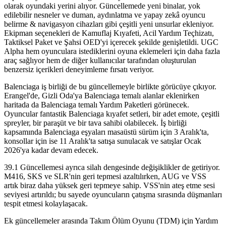
olarak oyundaki yerini alıyor. Güncellemede yeni binalar, yok
edilebilir nesneler ve duman, aydınlatma ve yapay zekâ oyuncu
belirme & navigasyon cihazları gibi çeşitli yeni unsurlar ekleniyor.
Ekipman seçenekleri de Kamuflaj Kıyafeti, Acil Yardım Teçhizatı,
Taktiksel Paket ve Şahsi OED'yi içerecek şekilde genişletildi. UGC
Alpha hem oyunculara istediklerini oyuna eklemeleri için daha fazla
araç sağlıyor hem de diğer kullanıcılar tarafından oluşturulan
benzersiz içerikleri deneyimleme fırsatı veriyor.
Balenciaga iş birliği de bu güncellemeyle birlikte görücüye çıkıyor.
Erangel'de, Gizli Oda'ya Balenciaga temalı alanlar eklenirken
haritada da Balenciaga temalı Yardım Paketleri görünecek.
Oyuncular fantastik Balenciaga kıyafet setleri, bir adet emote, çeşitli
spreyler, bir paraşüt ve bir tava sahibi olabilecek. İş birliği
kapsamında Balenciaga eşyaları masaüstü sürüm için 3 Aralık'ta,
konsollar için ise 11 Aralık'ta satışa sunulacak ve satışlar Ocak
2026'ya kadar devam edecek.
39.1 Güncellemesi ayrıca silah dengesinde değişiklikler de getiriyor.
M416, SKS ve SLR'nin geri tepmesi azaltılırken, AUG ve VSS
artık biraz daha yüksek geri tepmeye sahip. VSS'nin ateş etme sesi
seviyesi artırıldı; bu sayede oyuncuların çatışma sırasında düşmanları
tespit etmesi kolaylaşacak.
Ek güncellemeler arasında Takım Ölüm Oyunu (TDM) için Yardım