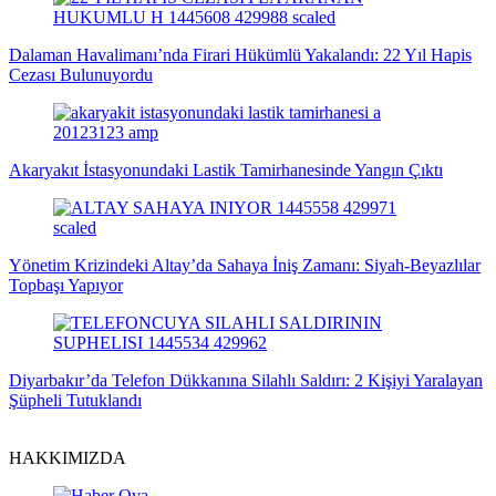
Dalaman Havalimanı’nda Firari Hükümlü Yakalandı: 22 Yıl Hapis
Cezası Bulunuyordu
Akaryakıt İstasyonundaki Lastik Tamirhanesinde Yangın Çıktı
Yönetim Krizindeki Altay’da Sahaya İniş Zamanı: Siyah-Beyazlılar
Topbaşı Yapıyor
Diyarbakır’da Telefon Dükkanına Silahlı Saldırı: 2 Kişiyi Yaralayan
Şüpheli Tutuklandı
HAKKIMIZDA