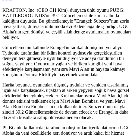
KRAFTON, Inc. (CEO CH Kim), dünyaca ünlü oyunu PUBG:
BATTLEGROUNDS'un 39.1 Güncellemesi ile karlar altında
kaldığını duyurdu. Bu güncellemeyle "Erangel: Subzero"nun zorlu
hava şartları, dünyaca ünlü moda evi Balenciaga ile iş birliği, UGC
Alpha'nın geri dönüşü ve çeşitli silah denge ayarlamaları oyuncuları
bekliyor.
Güncellemenin kalbinde Erangel'in radikal dönüşümü yer alıyor.
Tythonic tarafından bir iklim kontrol uydusuyla gerçekleştirilen
deneyin ters gitmesiyle uydular düşüyor ve adaya dondurucu bir
soğuk yayılıyor. Oyuncular yağan ve biriken kar gibi yeni hava
efektleriyle karşılaşmanın yanı sıra Mavi Alan’ın hayatta kalmayı
zorlaştıran Donma Efekti’yle baş etmek zorundalar.
Harita boyunca oyuncular, düşmüş uydular ve yeniden tasarlanmış
uçaklarla karşılaşacak, uçaktan atlarken yepyeni soğuk hava görsel
efektlerini deneyimleyecekler. Kullanıcılar ayrıca Mavi Alan içinde
donma etkisini tetiklemek için Mavi Alan Bombası ve yeni Mavi
Alan Bombası Fırlatıcısı'nı da kullanabilirler. Subzero’nun olaylar
zinciri 39.2 Güncellemesinde de devam edecek ve Erangel'in daha
da zorlu koşullara sahip olmasına neden olacak.
PUBG'nin kullanıcılar tarafından oluşturulan içerik platformu UGC
Alpha da yeni özelliklerle geri dönüyor ve artık kalıcı bir hizmet