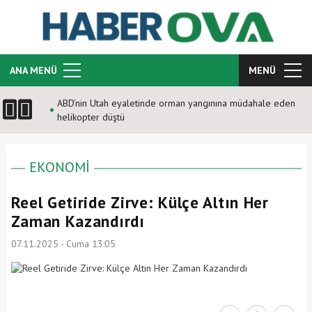
ANA MENÜ
MENÜ
ABD’nin Utah eyaletinde orman yangınına müdahale eden
helikopter düştü
EKONOMİ
Reel Getiride Zirve: Külçe Altın Her
Zaman Kazandırdı
07.11.2025 - Cuma 13:05