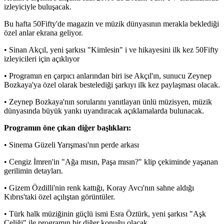
izleyiciyle buluşacak.
Bu hafta 50Fifty'de magazin ve müzik dünyasının merakla beklediği
özel anlar ekrana geliyor.
• Sinan Akçıl, yeni şarkısı "Kimlesin" i ve hikayesini ilk kez 50Fifty
izleyicileri için açıklıyor
• Programın en çarpıcı anlarından biri ise Akçıl'ın, sunucu Zeynep
Bozkaya'ya özel olarak bestelediği şarkıyı ilk kez paylaşması olacak.
• Zeynep Bozkaya'nın sorularını yanıtlayan ünlü müzisyen, müzik
dünyasında büyük yankı uyandıracak açıklamalarda bulunacak.
Programın öne çıkan diğer başlıkları:
• Sinema Güzeli Yarışması'nın perde arkası
• Cengiz İmren'in "Ağa mısın, Paşa mısın?" klip çekiminde yaşanan
gerilimin detayları.
• Gizem Özdilli'nin renk kattığı, Koray Avcı'nın sahne aldığı
Kıbrıs'taki özel açılıştan görüntüler.
• Türk halk müziğinin güçlü ismi Esra Öztürk, yeni şarkısı "Aşk
Çeliği" ile programın bir diğer konuğu olacak.