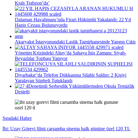
Kralı Trabzon’da’
Dalaman Havalimanı’nda Firari Hükümlü Yakalandı: 22 Yıl
Hapis Cezası Bulunuyordu
Akaryakıt İstasyonundaki Lastik Tamirhanesinde Yangın Çıktı
Yönetim Krizindeki Altay’da Sahaya İniş Zamanı: Siyah-
Beyazlılar Topbaşı Yapıyor
Diyarbakır’da Telefon Dükkanına Silahlı Saldırı: 2 Kişiyi
Yaralayan Şüpheli Tutuklandı
Denetimli Serbestlik Yükümlülerinden Okula Temizlik
Desteği
Sıradaki Haber
İbi: Uzay Görevi filmi çarşamba sinema halk gününe özel 120 TL