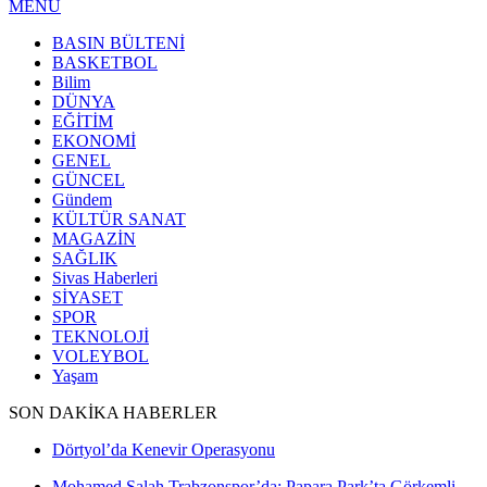
MENÜ
BASIN BÜLTENİ
BASKETBOL
Bilim
DÜNYA
EĞİTİM
EKONOMİ
GENEL
GÜNCEL
Gündem
KÜLTÜR SANAT
MAGAZİN
SAĞLIK
Sivas Haberleri
SİYASET
SPOR
TEKNOLOJİ
VOLEYBOL
Yaşam
SON DAKİKA HABERLER
Dörtyol’da Kenevir Operasyonu
Mohamed Salah Trabzonspor’da: Papara Park’ta Görkemli