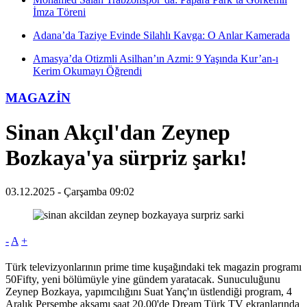
İmza Töreni
Adana’da Taziye Evinde Silahlı Kavga: O Anlar Kamerada
Amasya’da Otizmli Asilhan’ın Azmi: 9 Yaşında Kur’an-ı
Kerim Okumayı Öğrendi
MAGAZİN
Sinan Akçıl'dan Zeynep
Bozkaya'ya sürpriz şarkı!
03.12.2025 - Çarşamba 09:02
-
A
+
Türk televizyonlarının prime time kuşağındaki tek magazin programı
50Fifty, yeni bölümüyle yine gündem yaratacak. Sunuculuğunu
Zeynep Bozkaya, yapımcılığını Suat Yanç'ın üstlendiği program, 4
Aralık Perşembe akşamı saat 20.00'de Dream Türk TV ekranlarında