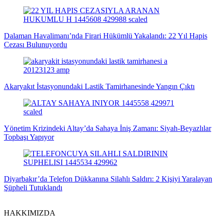
Dalaman Havalimanı’nda Firari Hükümlü Yakalandı: 22 Yıl Hapis
Cezası Bulunuyordu
Akaryakıt İstasyonundaki Lastik Tamirhanesinde Yangın Çıktı
Yönetim Krizindeki Altay’da Sahaya İniş Zamanı: Siyah-Beyazlılar
Topbaşı Yapıyor
Diyarbakır’da Telefon Dükkanına Silahlı Saldırı: 2 Kişiyi Yaralayan
Şüpheli Tutuklandı
HAKKIMIZDA