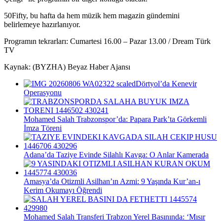
50Fifty, bu hafta da hem müzik hem magazin gündemini
belirlemeye hazırlanıyor.
Programın tekrarları: Cumartesi 16.00 – Pazar 13.00 / Dream Türk
TV
Kaynak: (BYZHA) Beyaz Haber Ajansı
Dörtyol’da Kenevir
Operasyonu
Mohamed Salah Trabzonspor’da: Papara Park’ta Görkemli
İmza Töreni
Adana’da Taziye Evinde Silahlı Kavga: O Anlar Kamerada
Amasya’da Otizmli Asilhan’ın Azmi: 9 Yaşında Kur’an-ı
Kerim Okumayı Öğrendi
Mohamed Salah Transferi Trabzon Yerel Basınında: ‘Mısır