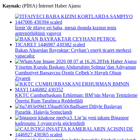
Kaynak:
(PİHA) İnternet Haber Ajansı
İzmir’de itfaiye eri baba, mesai dışında kızının tenis
antrenörlüğünü yapıyor
Bakan Alparslan Bayraktar: Ceyhan’ı enerji ticaret merkezi
yapacağız
Tek Haber Ajansı
Yönetim Kurulu Başkanı Abdurrahim Solmaz’dan Adıyaman
Cumhuriyet Başsavcısı Özgür Celbek’e Hayırlı Olsun
Ziyareti
KKTC Cumhurbaşkanı Erhürman: BM’nin Mayın Temizleme
Önerisi Rum Tarafınca Reddedildi
İşaret Diliyle Başlayan
Pazarlık, Halayla Sonuçlandı
3. Lig’in yeni takımı Bigaspor
kadrosunu 3 oyuncuyla güçlendirdi