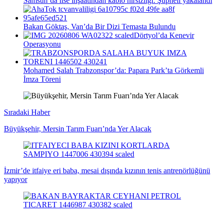
Samsun’da lise inşaatından kablo hırsızlığı: Şüpheli yakalandı
Bakan Göktaş, Van’da Bir Dizi Temasta Bulundu
Dörtyol’da Kenevir
Operasyonu
Mohamed Salah Trabzonspor’da: Papara Park’ta Görkemli
İmza Töreni
Sıradaki Haber
Büyükşehir, Mersin Tarım Fuarı’nda Yer Alacak
İzmir’de itfaiye eri baba, mesai dışında kızının tenis antrenörlüğünü
yapıyor