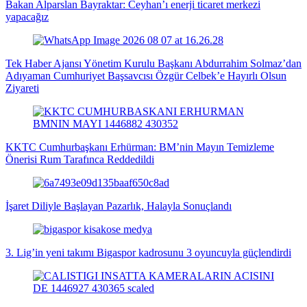
Bakan Alparslan Bayraktar: Ceyhan’ı enerji ticaret merkezi
yapacağız
Tek Haber Ajansı Yönetim Kurulu Başkanı Abdurrahim Solmaz’dan
Adıyaman Cumhuriyet Başsavcısı Özgür Celbek’e Hayırlı Olsun
Ziyareti
KKTC Cumhurbaşkanı Erhürman: BM’nin Mayın Temizleme
Önerisi Rum Tarafınca Reddedildi
İşaret Diliyle Başlayan Pazarlık, Halayla Sonuçlandı
3. Lig’in yeni takımı Bigaspor kadrosunu 3 oyuncuyla güçlendirdi