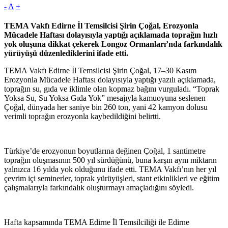
-
A
+
TEMA Vakfı Edirne İl Temsilcisi Şirin Çoğal, Erozyonla
Mücadele Haftası dolayısıyla yaptığı açıklamada toprağın hızlı
yok oluşuna dikkat çekerek Longoz Ormanları’nda farkındalık
yürüyüşü düzenlediklerini ifade etti.
TEMA Vakfı Edirne İl Temsilcisi Şirin Çoğal, 17–30 Kasım
Erozyonla Mücadele Haftası dolayısıyla yaptığı yazılı açıklamada,
toprağın su, gıda ve iklimle olan kopmaz bağını vurguladı. “Toprak
Yoksa Su, Su Yoksa Gıda Yok” mesajıyla kamuoyuna seslenen
Çoğal, dünyada her saniye bin 260 ton, yani 42 kamyon dolusu
verimli toprağın erozyonla kaybedildiğini belirtti.
Türkiye’de erozyonun boyutlarına değinen Çoğal, 1 santimetre
toprağın oluşmasının 500 yıl sürdüğünü, buna karşın aynı miktarın
yalnızca 16 yılda yok olduğunu ifade etti. TEMA Vakfı’nın her yıl
çevrim içi seminerler, toprak yürüyüşleri, stant etkinlikleri ve eğitim
çalışmalarıyla farkındalık oluşturmayı amaçladığını söyledi.
Hafta kapsamında TEMA Edirne İl Temsilciliği ile Edirne