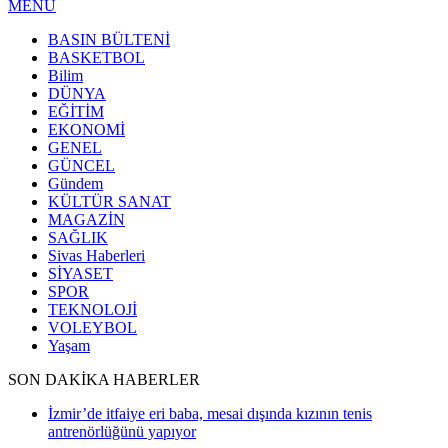
MENÜ
BASIN BÜLTENİ
BASKETBOL
Bilim
DÜNYA
EĞİTİM
EKONOMİ
GENEL
GÜNCEL
Gündem
KÜLTÜR SANAT
MAGAZİN
SAĞLIK
Sivas Haberleri
SİYASET
SPOR
TEKNOLOJİ
VOLEYBOL
Yaşam
SON DAKİKA HABERLER
İzmir’de itfaiye eri baba, mesai dışında kızının tenis
antrenörlüğünü yapıyor