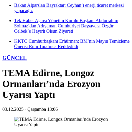
Bakan Alparslan Bayraktar: Ceyhan’ı enerji ticaret merkezi
yapacağız
Tek Haber Ajansı Yönetim Kurulu Başkanı Abdurrahim
Solmaz’dan Adıyaman Cumhuriyet Başsavcısı Özgür
Celbek’e Hayırlı Olsun Ziyareti
KKTC Cumhurbaşkanı Erhürman: BM’nin Mayın Temizleme
Önerisi Rum Tarafınca Reddedildi
GÜNCEL
TEMA Edirne, Longoz
Ormanları’nda Erozyon
Uyarısı Yaptı
03.12.2025 - Çarşamba 13:06