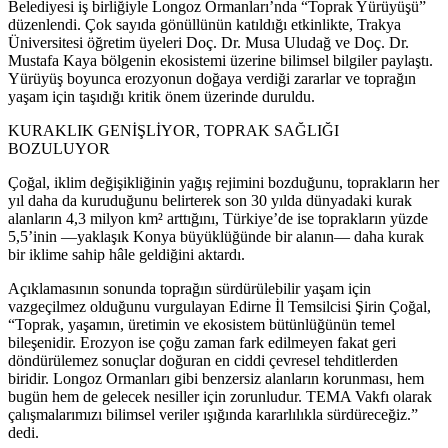
Belediyesi iş birliğiyle Longoz Ormanları’nda “Toprak Yürüyüşü”
düzenlendi. Çok sayıda gönüllünün katıldığı etkinlikte, Trakya
Üniversitesi öğretim üyeleri Doç. Dr. Musa Uludağ ve Doç. Dr.
Mustafa Kaya bölgenin ekosistemi üzerine bilimsel bilgiler paylaştı.
Yürüyüş boyunca erozyonun doğaya verdiği zararlar ve toprağın
yaşam için taşıdığı kritik önem üzerinde duruldu.
KURAKLIK GENİŞLİYOR, TOPRAK SAĞLIĞI
BOZULUYOR
Çoğal, iklim değişikliğinin yağış rejimini bozduğunu, toprakların her
yıl daha da kuruduğunu belirterek son 30 yılda dünyadaki kurak
alanların 4,3 milyon km² arttığını, Türkiye’de ise toprakların yüzde
5,5’inin —yaklaşık Konya büyüklüğünde bir alanın— daha kurak
bir iklime sahip hâle geldiğini aktardı.
Açıklamasının sonunda toprağın sürdürülebilir yaşam için
vazgeçilmez olduğunu vurgulayan Edirne İl Temsilcisi Şirin Çoğal,
“Toprak, yaşamın, üretimin ve ekosistem bütünlüğünün temel
bileşenidir. Erozyon ise çoğu zaman fark edilmeyen fakat geri
döndürülemez sonuçlar doğuran en ciddi çevresel tehditlerden
biridir. Longoz Ormanları gibi benzersiz alanların korunması, hem
bugün hem de gelecek nesiller için zorunludur. TEMA Vakfı olarak
çalışmalarımızı bilimsel veriler ışığında kararlılıkla sürdüreceğiz.”
dedi.