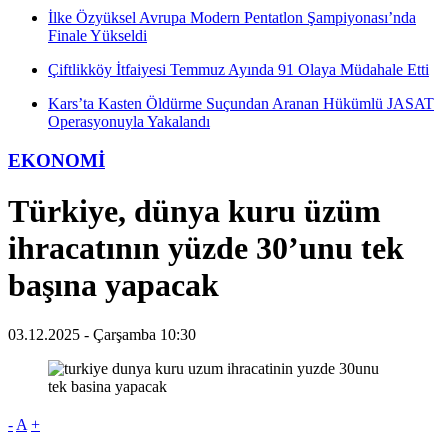
İlke Özyüksel Avrupa Modern Pentatlon Şampiyonası’nda
Finale Yükseldi
Çiftlikköy İtfaiyesi Temmuz Ayında 91 Olaya Müdahale Etti
Kars’ta Kasten Öldürme Suçundan Aranan Hükümlü JASAT
Operasyonuyla Yakalandı
EKONOMİ
Türkiye, dünya kuru üzüm
ihracatının yüzde 30’unu tek
başına yapacak
03.12.2025 - Çarşamba 10:30
-
A
+