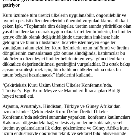
getiriyor
Kuru üzümde tüm üretici ülkelerin uygulanabilir, öngörülebilir ve
uyumlu pestisit düzenlemelerinin önemini vurguladıklarına dikkati
çeken Işık, “Toplantıda tüm delegeler, üretim anında yürürlükte olan
yasal limitlere tam olarak uygun olarak üretilen ürünlerin, bu limitler
geriye dönük olarak değiştirildiğinde ticaretinin imkânsız hale
geldiğini ve bunun uluslararası ticarette istenmeyen engeller
yarattığının altını çizdiler. Kuru üzümlerin uzun raf ömrü ve üretim
döngülerinin zamanlaması göz önüne alındığında, katılımcılar bu
faktörlerin düzenleyici limitler belirlenirken veya güncellenirken
dikkatlice değerlendirilmesi gerektiğini vurguladılar. Bu ortak bakış
açısını resmileştirmek için, tüm katılımcı ülkeler adına ortak bir
tutum belgesi hazırlanacak” ifadelerini kullandı.
‘Çekirdeksiz Kuru Üzüm Üretici Ülkeler Konferansı’nda,
Türkiye’yi Ege Kuru Meyve ve Mamulleri İhracatçıları Birliği
heyeti temsil etti.
Arjantin, Avustralya, Hindistan, Türkiye ve Güney Afrika’dan
uzman isimler ‘Çekirdeksiz Kuru Üzüm Üretici Ülkeler
Konferansı’nda sektörel sunumlar yaparken, konferans katılımcıları
Kakamas bölgesindeki bağ ve tesis ziyaretlerine katılarak, yerel
üretim uygulamalarını ilk elden gözlemleme ve Güney Afrika kuru
üzüm endüstrisiyle doğrudan teknik ve sektörel bilgi alışverişinde