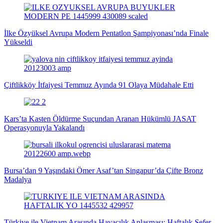
İlke Özyüksel Avrupa Modern Pentatlon Şampiyonası’nda Finale
Yükseldi
Çiftlikköy İtfaiyesi Temmuz Ayında 91 Olaya Müdahale Etti
Kars’ta Kasten Öldürme Suçundan Aranan Hükümlü JASAT
Operasyonuyla Yakalandı
Bursa’dan 9 Yaşındaki Ömer Asaf’tan Singapur’da Çifte Bronz
Madalya
Türkiye ile Vietnam Arasında Havacılık Anlaşması: Haftalık Sefer