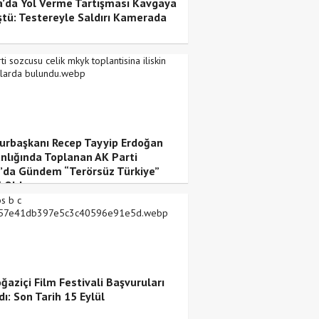
’da Yol Verme Tartışması Kavgaya
tü: Testereyle Saldırı Kamerada
rbaşkanı Recep Tayyip Erdoğan
nlığında Toplanan AK Parti
da Gündem “Terörsüz Türkiye”
i Oldu
ğaziçi Film Festivali Başvuruları
ı: Son Tarih 15 Eylül