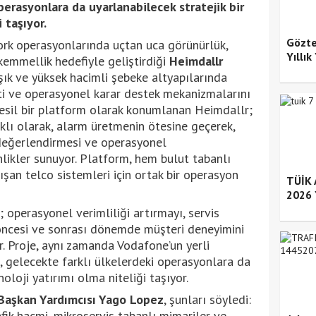
perasyonlara da uyarlanabilecek stratejik bir
 taşıyor.
Gözte
ork operasyonlarında uçtan uca görünürlük,
Yıllı
emmellik hedefiyle geliştirdiği
Heimdallr
ık ve yüksek hacimli şebeke altyapılarında
piti ve operasyonel karar destek mekanizmalarını
nesil bir platform olarak konumlanan Heimdallr;
klı olarak, alarm üretmenin ötesine geçerek,
i değerlendirmesi ve operasyonel
inlikler sunuyor. Platform, hem bulut tabanlı
ışan telco sistemleri için ortak bir operasyon
TÜİK A
2026 Y
; operasyonel verimliliği artırmayı, servis
 öncesi ve sonrası dönemde müşteri deneyimini
r. Proje, aynı zamanda Vodafone’un yerli
i, gelecekte farklı ülkelerdeki operasyonlara da
noloji yatırımı olma niteliği taşıyor.
Başkan Yardımcısı Yago Lopez
, şunları söyledi:
fik hacmi, mikroservis tabanlı mimariler ve