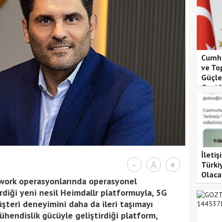
Cumhu
ve To
Güçle
Gazi 
İleti
-
A
+
Türki
Olaca
twork operasyonlarında operasyonel
diği yeni nesil Heimdallr platformuyla, 5G
teri deneyimini daha da ileri taşımayı
ühendislik gücüyle geliştirdiği platform,