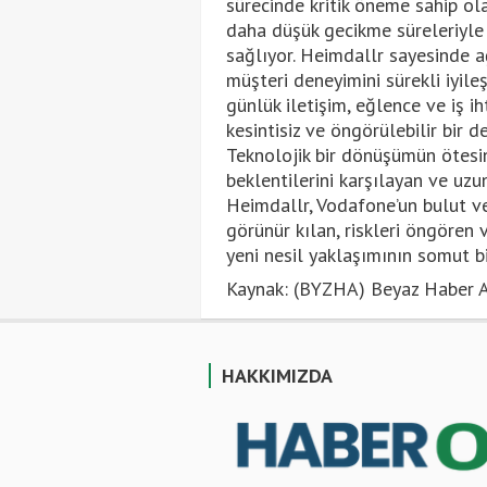
sürecinde kritik öneme sahip olan
daha düşük gecikme süreleriyle 
sağlıyor. Heimdallr sayesinde a
müşteri deneyimini sürekli iyile
günlük iletişim, eğlence ve iş ih
kesintisiz ve öngörülebilir bir 
Teknolojik bir dönüşümün ötesi
beklentilerini karşılayan ve uz
Heimdallr, Vodafone’un bulut 
görünür kılan, riskleri öngören 
yeni nesil yaklaşımının somut b
Kaynak: (BYZHA) Beyaz Haber A
HAKKIMIZDA