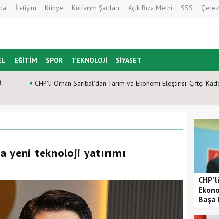
da
İletişim
Künye
Kullanım Şartları
Açık Rıza Metni
SSS
Çerez
EL
EĞİTİM
SPOR
TEKNOLOJİ
SİYASET
R
CHP’li Orhan Sarıbal’dan Tarım ve Ekonomi Eleştirisi: Çiftçi Kad
 yeni teknoloji yatırımı
CHP’l
Ekonom
Başa 