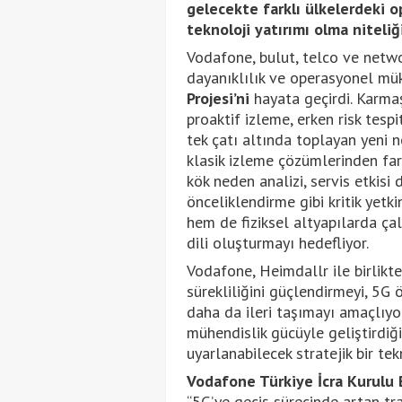
gelecekte farklı ülkelerdeki o
teknoloji yatırımı olma niteliği
Vodafone, bulut, telco ve netw
dayanıklılık ve operasyonel mük
Projesi’ni
hayata geçirdi. Karmaş
proaktif izleme, erken risk tes
tek çatı altında toplayan yeni 
klasik izleme çözümlerinden far
kök neden analizi, servis etkis
önceliklendirme gibi kritik yetk
hem de fiziksel altyapılarda çal
dili oluşturmayı hedefliyor.
Vodafone, Heimdallr ile birlikte
sürekliliğini güçlendirmeyi, 5G
daha da ileri taşımayı amaçlıyo
mühendislik gücüyle geliştirdiğ
uyarlanabilecek stratejik bir tek
Vodafone Türkiye İcra Kurulu 
“5G’ye geçiş sürecinde artan tra