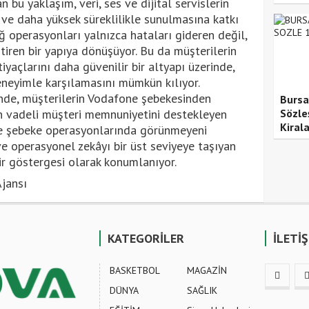
 bu yaklaşım, veri, ses ve dijital servislerin
ve daha yüksek süreklilikle sunulmasına katkı
ğ operasyonları yalnızca hataları gideren değil,
ştiren bir yapıya dönüşüyor. Bu da müşterilerin
tiyaçlarını daha güvenilir bir altyapı üzerinde,
deneyimle karşılamasını mümkün kılıyor.
nde, müşterilerin Vodafone şebekesinden
Bursa
un vadeli müşteri memnuniyetini destekleyen
Sözle
Kiral
ve şebeke operasyonlarında görünmeyeni
ve operasyonel zekâyı bir üst seviyeye taşıyan
ir göstergesi olarak konumlanıyor.
jansı
KATEGORİLER
İLETİ
BASKETBOL
MAGAZİN
DÜNYA
SAĞLIK