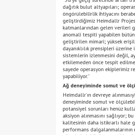
dağıtık bulut altyapıları; opera
öngörülebilirlik ihtiyacını berab
geliştirdiğimiz Heimdallr Projes
katmanlarından gelen verileri g
anomali tespiti yapabilen bütün
geliştirilen mimari; yüksek erişil
dayanıklılık prensipleri üzerine
sistemlerin izlenmesini değil, a
etkilemeden önce tespit edilmes
sayede operasyon ekiplerimiz re
yapabiliyor.”
Ağ deneyiminde somut ve ölçü
Heimdallr’ın devreye alınmasıyla
deneyiminde somut ve ölçülebili
potansiyel sorunları henüz kull
aksiyon alınmasını sağlıyor; bu 
kalitesinin daha istikrarlı hal
performans dalgalanmalarının m