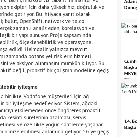
Adana
syon ekipleri için daha yüksek hız, doğruluk ve
Dönüş
erinde getiriyor. Bu ihtiyaca yanıt olarak
i; bulut, OpenShift, network ve telco
erçek zamanlı analiz eden, korelasyon ve
leşik bir yapı sunuyor. Proje kapsamında
ebilirlik, ölçeklenebilirlik ve operasyonel
 inşa edildi. Heimdallr yalnızca mevcut
ynı zamanda potansiyel risklerin hizmeti
Cumhu
ini ve aksiyon alınmasını mümkün kılıyor. Bu
Başka
aktif değil, proaktif bir çalışma modeline geçiş
MKYK’
Sürec
lebilir iyileşme
 birlikte, Vodafone müşterileri için ağ
r bir iyileşme hedefleniyor. Sistem, ağdaki
anıcıyı etkilemeden önce öngörerek proaktif
da kesinti sürelerinin azalması, servis
14. Bo
e gelmesi ve özellikle yoğun saatlerde yaşanan
Başlad
inimize edilmesi anlamına geliyor. 5G’ye geçiş