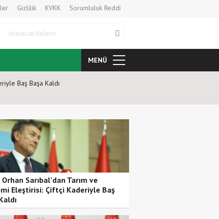
ler
Gizlilik
KVKK
Sorumluluk Reddi
Aranacak Kelime
MENÜ
eriyle Baş Başa Kaldı
Cumhurbaşkanı Erdoğan: Millî
Teklifi Gazi Meclisimizin Takd
i Orhan Sarıbal’dan Tarım ve
i Eleştirisi: Çiftçi Kaderiyle Baş
Kaldı