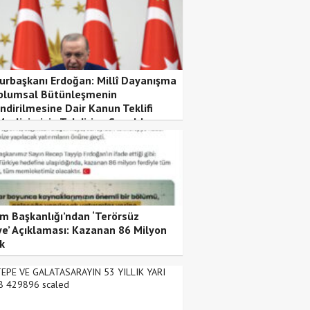
rbaşkanı Erdoğan: Millî Dayanışma
plumsal Bütünleşmenin
ndirilmesine Dair Kanun Teklifi
Meclisimizin Takdirine Sunuldu
şim Başkanlığı’ndan ‘Terörsüz
ye’ Açıklaması: Kazanan 86 Milyon
k