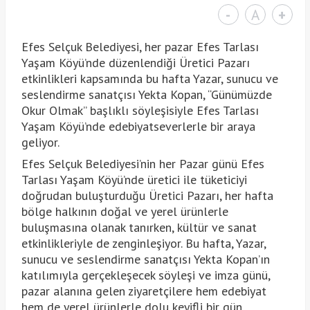
-
A
+
Efes Selçuk Belediyesi, her pazar Efes Tarlası
Yaşam Köyü’nde düzenlendiği Üretici Pazarı
etkinlikleri kapsamında bu hafta Yazar, sunucu ve
seslendirme sanatçısı Yekta Kopan, “Günümüzde
Okur Olmak” başlıklı söyleşisiyle Efes Tarlası
Yaşam Köyü’nde edebiyatseverlerle bir araya
geliyor.
Efes Selçuk Belediyesi’nin her Pazar günü Efes
Tarlası Yaşam Köyü’nde üretici ile tüketiciyi
doğrudan buluşturduğu Üretici Pazarı, her hafta
bölge halkının doğal ve yerel ürünlerle
buluşmasına olanak tanırken, kültür ve sanat
etkinlikleriyle de zenginleşiyor. Bu hafta, Yazar,
sunucu ve seslendirme sanatçısı Yekta Kopan’ın
katılımıyla gerçekleşecek söyleşi ve imza günü,
pazar alanına gelen ziyaretçilere hem edebiyat
hem de yerel ürünlerle dolu keyifli bir gün