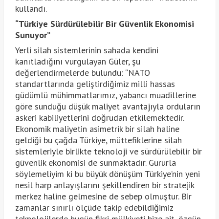
kullandı.
“Türkiye Sürdürülebilir Bir Güvenlik Ekonomisi
Sunuyor”
Yerli silah sistemlerinin sahada kendini
kanıtladığını vurgulayan Güler, şu
değerlendirmelerde bulundu: “NATO
standartlarında geliştirdiğimiz milli hassas
güdümlü mühimmatlarımız, yabancı muadillerine
göre sunduğu düşük maliyet avantajıyla orduların
askeri kabiliyetlerini doğrudan etkilemektedir.
Ekonomik maliyetin asimetrik bir silah haline
geldiği bu çağda Türkiye, müttefiklerine silah
sistemleriyle birlikte teknoloji ve sürdürülebilir bir
güvenlik ekonomisi de sunmaktadır. Gururla
söylemeliyim ki bu büyük dönüşüm Türkiye’nin yeni
nesil harp anlayışlarını şekillendiren bir stratejik
merkez haline gelmesine de sebep olmuştur. Bir
zamanlar sınırlı ölçüde takip edebildiğimiz
teknolojilerde bugün fikri mülkiyeti bize ait, özgün