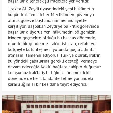
başarılar dilenerek şu ifadelere yer verildi:
“Irak’ta Ali Zeydi riyasetindeki yeni hükümetin
bugün Irak Temsilciler Meclisi’nden güvenoyu
alarak göreve başlamasını memnuniyetle
karşılıyor, Başbakan Zeydi’ye bu kritik görevinde
başarılar diliyoruz. Yeni hükümetin, bölgemizin
içinden geçmekte olduğu bu hassas dönemde,
olumlu bir gündemle Irak’ın istikrarı, refahı ve
bölgeyle bütünleşmesi yolunda güçlü adımlar
atmasını temenni ediyoruz. Türkiye olarak, Irak’ın
bu yöndeki çabalarına gerekli desteği vermeye
devam edeceğiz. Köklü bağlara sahip olduğumuz
komşumuz Irak’la iş birliğimizi, önümüzdeki
dönemde de her alanda ilerletme yönündeki
kararlılığımızı bir kez daha teyit ediyoruz.”