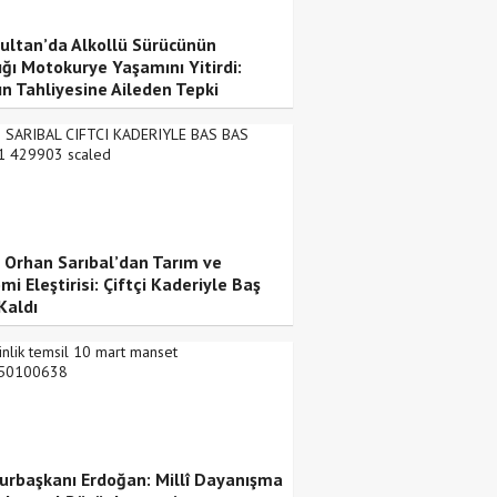
ultan’da Alkollü Sürücünün
ığı Motokurye Yaşamını Yitirdi:
ın Tahliyesine Aileden Tepki
i Orhan Sarıbal’dan Tarım ve
i Eleştirisi: Çiftçi Kaderiyle Baş
Kaldı
rbaşkanı Erdoğan: Millî Dayanışma