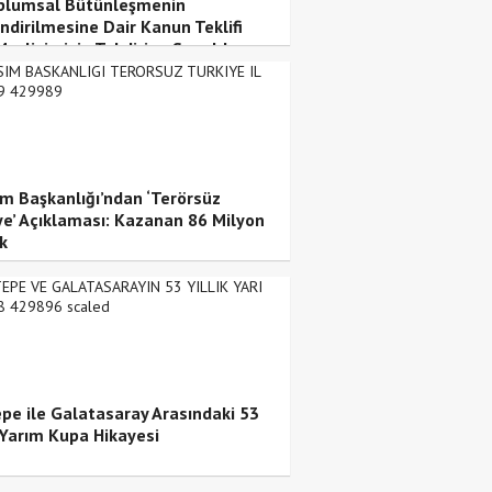
plumsal Bütünleşmenin
ndirilmesine Dair Kanun Teklifi
Meclisimizin Takdirine Sunuldu
şim Başkanlığı’ndan ‘Terörsüz
ye’ Açıklaması: Kazanan 86 Milyon
k
pe ile Galatasaray Arasındaki 53
k Yarım Kupa Hikayesi