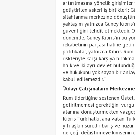
artırılmasına yönelik girişimler
geliştirilen askeri iş birlikleri;
silahlanma merkezine dönüştürm
yaklaşım yalnızca Güney Kıbrıs’
güvenliğini tehdit etmektedir. O
dönemde, Güney Kıbrıs’ın bu yö
rekabetinin parçası haline geti
politikalar, yalnızca Kıbrıs Rum 
riskleriyle karşı karşıya bırakm
halk ve iki ayrı devlet bulunduğ
ve hukukunu yok sayan bir anlayı
kabul edilemezdir.”
“Adayı Çatışmaların Merkezine
Rum liderliğine seslenen Üstel,
getirilmemesi gerektiğini vurgul
alanına dönüştürmekten vazgeçi
Kıbrıs Türk halkı, ana vatan Türk
yılı aşkın süredir barış ve huzu
gerçeği değiştirmeye kimsenin 