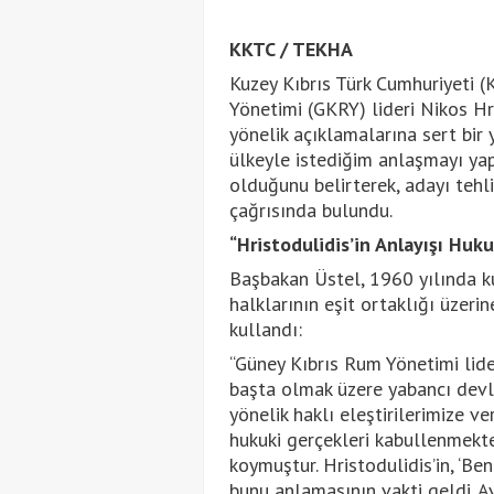
KKTC / TEKHA
Kuzey Kıbrıs Türk Cumhuriyeti 
Yönetimi (GKRY) lideri Nikos Hri
yönelik açıklamalarına sert bir 
ülkeyle istediğim anlaşmayı ya
olduğunu belirterek, adayı teh
çağrısında bulundu.
“Hristodulidis’in Anlayışı Hu
Başbakan Üstel, 1960 yılında ku
halklarının eşit ortaklığı üzerin
kullandı:
“Güney Kıbrıs Rum Yönetimi lider
başta olmak üzere yabancı devle
yönelik haklı eleştirilerimize ve
hukuki gerçekleri kabullenmekt
koymuştur. Hristodulidis’in, ‘Be
bunu anlamasının vakti geldi. Avr