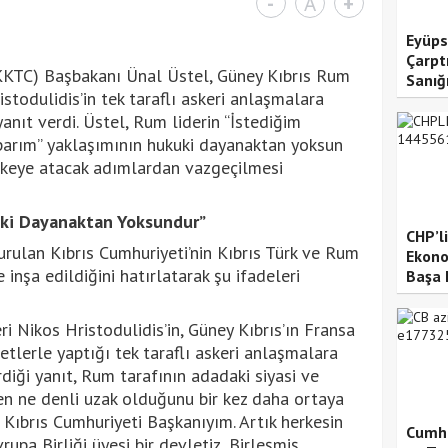
-
A
+
Eyüps
Çarpt
(KKTC) Başbakanı Ünal Üstel, Güney Kıbrıs Rum
Sanığ
stodulidis’in tek taraflı askeri anlaşmalara
yanıt verdi. Üstel, Rum liderin “İstediğim
parım” yaklaşımının hukuki dayanaktan yoksun
likeye atacak adımlardan vazgeçilmesi
kuki Dayanaktan Yoksundur”
CHP’l
rulan Kıbrıs Cumhuriyeti’nin Kıbrıs Türk ve Rum
Ekonom
e inşa edildiğini hatırlatarak şu ifadeleri
Başa 
i Nikos Hristodulidis’in, Güney Kıbrıs’ın Fransa
tlerle yaptığı tek taraflı askeri anlaşmalara
rdiği yanıt, Rum tarafının adadaki siyasi ve
en ne denli uzak olduğunu bir kez daha ortaya
n Kıbrıs Cumhuriyeti Başkanıyım. Artık herkesin
Cumhu
upa Birliği üyesi bir devletiz, Birleşmiş