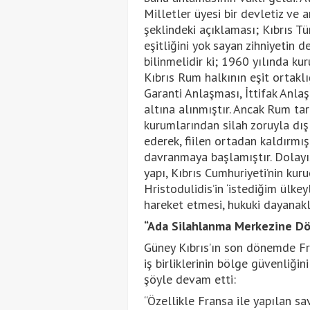
Milletler üyesi bir devletiz v
şeklindeki açıklaması; Kıbrıs Tür
eşitliğini yok sayan zihniyetin d
bilinmelidir ki; 1960 yılında kur
Kıbrıs Rum halkının eşit ortaklı
Garanti Anlaşması, İttifak Anl
altına alınmıştır. Ancak Rum tar
kurumlarından silah zoruyla dışl
ederek, fiilen ortadan kaldırmı
davranmaya başlamıştır. Dolayısı
yapı, Kıbrıs Cumhuriyeti’nin kuruc
Hristodulidis’in ‘istediğim ülke
hareket etmesi, hukuki dayanak
“Ada Silahlanma Merkezine Dö
Güney Kıbrıs’ın son dönemde Fran
iş birliklerinin bölge güvenliği
şöyle devam etti:
“Özellikle Fransa ile yapılan s