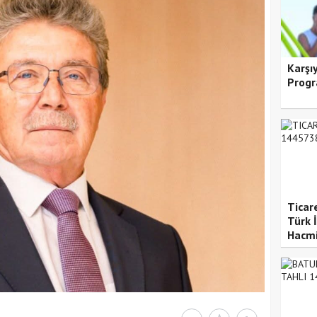
Karşı
Progr
Ticar
Türk İ
Hacmi