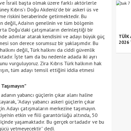
 ve İsrail başta olmak üzere farklı aktörlerle
 Güney Kıbrıs’ı Doğu Akdeniz’de bir askeri üs ve
e riskini beraberinde getirmektedir. Bu
ın değil, Ada’nın genelinin ve tüm bölgenin
rta Doğu’daki çatışmaların derinleştiği bir
nde adımlar atarak kendisini ve adayı büyük güç
TÜİK A
2026 Y
rmesi son derece sorumsuz bir yaklaşımdır. Bu
halkını değil, Türk halkını da ciddi güvenlik
aktadır. İşte tam da bu nedenle adada iki ayrı
unu vurguluyoruz. Zira Kıbrıs Türk halkının hak
şın, tüm adayı temsil ettiğini iddia etmesi
 Taşımayın”
 adanın yabancı güçlerin çıkar alanı haline
ayarak, “Adayı yabancı askeri güçlerin çıkar
n. Adayı çatışmaların merkezine taşımayın.
iye’nin etkin ve fiili garantörlüğü altında, 50
r içinde yaşamaktadır. Bu gerçek ortadadır ve bu
gücü yetmeyecektir” dedi.