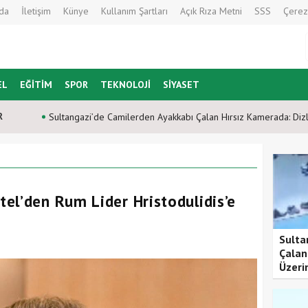
da
İletişim
Künye
Kullanım Şartları
Açık Rıza Metni
SSS
Çerez
EL
EĞİTİM
SPOR
TEKNOLOJİ
SİYASET
R
Sultangazi’de Camilerden Ayakkabı Çalan Hırsız Kamerada: Diz
el’den Rum Lider Hristodulidis’e
Sulta
Çalan
Üzeri