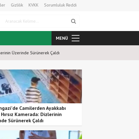
ler
Gizlilik
KVKK
Sorumluluk Reddi
Aranacak Kelime
MENÜ
lerinin Üzerinde Sürünerek Çaldı
Karşıyaka’nın Topuk Yaylası Ka
ngazi’de Camilerden Ayakkabı
 Hırsız Kamerada: Dizlerinin
nde Sürünerek Çaldı