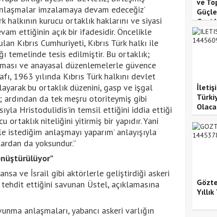
ve To
e anlaşmalar imzalamaya devam edeceğiz’
Güçle
k halkının kurucu ortaklık haklarını ve siyasi
Gazi 
evam ettiğinin açık bir ifadesidir. Öncelikle
ulan Kıbrıs Cumhuriyeti, Kıbrıs Türk halkı ile
ğı temelinde tesis edilmiştir. Bu ortaklık;
aşması ve anayasal düzenlemelerle güvence
afı, 1963 yılında Kıbrıs Türk halkını devlet
ayarak bu ortaklık düzenini, gasp ve işgal
İleti
Türki
ş; ardından da tek meşru otoriteymiş gibi
Olaca
yla Hristodulidis’in temsil ettiğini iddia ettiği
u ortaklık niteliğini yitirmiş bir yapıdır. Yani
yle istediğim anlaşmayı yaparım’ anlayışıyla
lardan da yoksundur.”
nüştürülüyor”
sa ve İsrail gibi aktörlerle geliştirdiği askeri
Gözte
ni tehdit ettiğini savunan Üstel, açıklamasına
Yıllı
avunma anlaşmaları, yabancı askeri varlığın