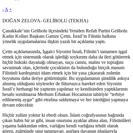
-
A
+
DOĞAN ZELOVA- GELİBOLU (TEKHA)
Çanakkale’nin Gelibolu ilçesindeki Yeniden Refah Partisi Gelibolu
Kadın Kolları Başkanı Gamze Çetin, İsrail’in Filistin halkına
yönelik uygulamalarına ilişkin yazılı bir açıklama yaptı.
Çetin açıklamasında
,
İşgalci Siyonist İsrail
,
Filistin’i tamamen işgal
etmek için sistematik olarak işlediği soykırımı daha da ileri götürerek
hiçbir hukuki dayanağı olmayan, suçu canını, malını ve toprağını
savunmak olan, içlerinde çocukların da bulunduğu birçok masum
Filistinli kardeşimizi idam etmek için bir yasa çıkararak zulmün
boyutunu daha ileriye götürmüştür. Bu uygulamanın şimdilik askıya
alınmış olduğunu söyleseler de fütursuzca hareket eden Siyonist
İsrail’e herhangi bir yaptırım yapılmaz ve kendisinden yaptıklarının
hesabı sorulmazsa Merhum Erbakan Hocamızın tabiriyle “terbiye
edilmemiş aygır” gibi etrafına saldırmaya ve her istediğini yapmaya
devam edecektir.
Hiçbir zulüm yoktur ki ebedi olsun. İslam coğrafyasının bağrında
çıkan habis bir ur gibi, insan onurunu ayaklar altına alan, Filistinlileri
yaşama hakkından eden, varlığını kendi varlığına tehdit olarak
gören, zulmünde sınır tanımayan, asırlara dayanan planlarıyla