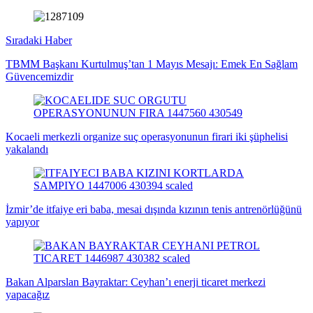
Sıradaki Haber
TBMM Başkanı Kurtulmuş’tan 1 Mayıs Mesajı: Emek En Sağlam
Güvencemizdir
Kocaeli merkezli organize suç operasyonunun firari iki şüphelisi
yakalandı
İzmir’de itfaiye eri baba, mesai dışında kızının tenis antrenörlüğünü
yapıyor
Bakan Alparslan Bayraktar: Ceyhan’ı enerji ticaret merkezi
yapacağız