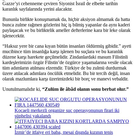
Gazze’yi cehenneme çeviren Siyonist İsrail de elbette tarihin
karanlık sayfalarında yerini alacaktır.
Bununla birlikte konuşmamak da, hiçbir aksiyon almamak da hatta
bunca zulme rağmen gözlerini hiç iş bilmiş yapanlar da aynı kaderi
paylaşacak ve bu birliktelik ameller defterlerine kara bir leke olarak
işlenecektir.
“Haksız yere bir cana kıyan bütün insanları öldürmüş gibidir.” ayeti
mucibince tüm insanlığa karşı işlenen bu suçlara ve bu karanlık
düzene karşı harekete geçilmelidir. Zindanlardaki masum Filistinli
kardeşlerimizin özgür Filistin’de özgürce yaşamalarına vesile olacak
tüm adımların atılması elzemdir. Türkiye de bu zulmü durdurmak
üzere atılacak adımlara öncülük etmelidir. Bu bir tercih değil, insan
olarak mazlumlara karşı üzerimizdeki bir borç ve manevi vebaldir.
Unutulmamalıdır ki,
“Zulüm ile âbâd olanın sonu berbat olur.”
Kocaeli merkezli organize suç operasyonunun firari iki
şüphelisi yakalandı
İzmir’de itfaiye eri baba, mesai dışında kızının tenis