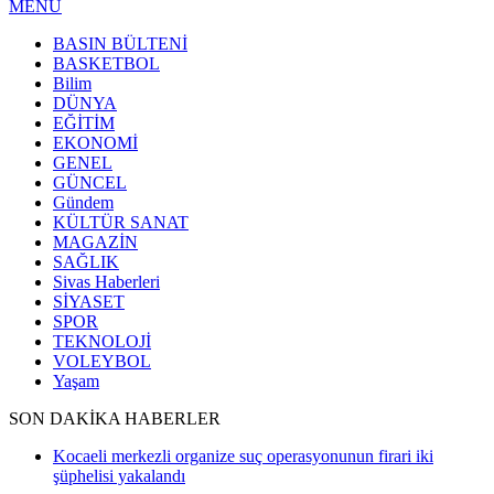
MENÜ
BASIN BÜLTENİ
BASKETBOL
Bilim
DÜNYA
EĞİTİM
EKONOMİ
GENEL
GÜNCEL
Gündem
KÜLTÜR SANAT
MAGAZİN
SAĞLIK
Sivas Haberleri
SİYASET
SPOR
TEKNOLOJİ
VOLEYBOL
Yaşam
SON DAKİKA HABERLER
Kocaeli merkezli organize suç operasyonunun firari iki
şüphelisi yakalandı