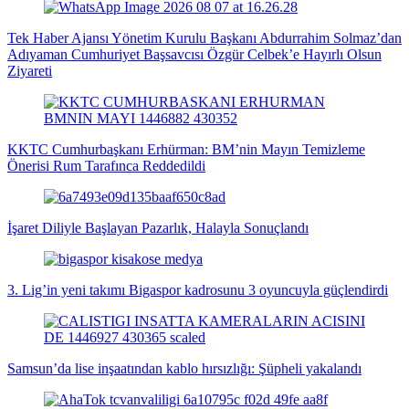
Tek Haber Ajansı Yönetim Kurulu Başkanı Abdurrahim Solmaz’dan
Adıyaman Cumhuriyet Başsavcısı Özgür Celbek’e Hayırlı Olsun
Ziyareti
KKTC Cumhurbaşkanı Erhürman: BM’nin Mayın Temizleme
Önerisi Rum Tarafınca Reddedildi
İşaret Diliyle Başlayan Pazarlık, Halayla Sonuçlandı
3. Lig’in yeni takımı Bigaspor kadrosunu 3 oyuncuyla güçlendirdi
Samsun’da lise inşaatından kablo hırsızlığı: Şüpheli yakalandı