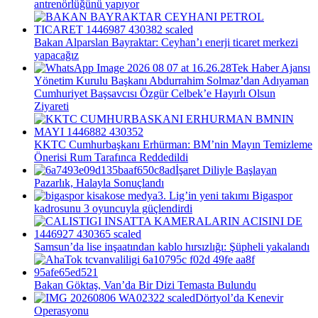
antrenörlüğünü yapıyor
Bakan Alparslan Bayraktar: Ceyhan’ı enerji ticaret merkezi
yapacağız
Tek Haber Ajansı
Yönetim Kurulu Başkanı Abdurrahim Solmaz’dan Adıyaman
Cumhuriyet Başsavcısı Özgür Celbek’e Hayırlı Olsun
Ziyareti
KKTC Cumhurbaşkanı Erhürman: BM’nin Mayın Temizleme
Önerisi Rum Tarafınca Reddedildi
İşaret Diliyle Başlayan
Pazarlık, Halayla Sonuçlandı
3. Lig’in yeni takımı Bigaspor
kadrosunu 3 oyuncuyla güçlendirdi
Samsun’da lise inşaatından kablo hırsızlığı: Şüpheli yakalandı
Bakan Göktaş, Van’da Bir Dizi Temasta Bulundu
Dörtyol’da Kenevir
Operasyonu