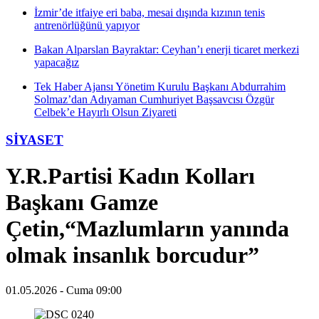
İzmir’de itfaiye eri baba, mesai dışında kızının tenis
antrenörlüğünü yapıyor
Bakan Alparslan Bayraktar: Ceyhan’ı enerji ticaret merkezi
yapacağız
Tek Haber Ajansı Yönetim Kurulu Başkanı Abdurrahim
Solmaz’dan Adıyaman Cumhuriyet Başsavcısı Özgür
Celbek’e Hayırlı Olsun Ziyareti
SİYASET
Y.R.Partisi Kadın Kolları
Başkanı Gamze
Çetin,“Mazlumların yanında
olmak insanlık borcudur”
01.05.2026 - Cuma 09:00