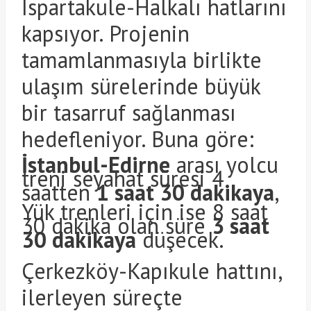
Ispartakule-Halkalı hatlarını
kapsıyor. Projenin
tamamlanmasıyla birlikte
ulaşım sürelerinde büyük
bir tasarruf sağlanması
hedefleniyor. Buna göre:
İstanbul-Edirne
arası yolcu
treni seyahat süresi 4
saatten
1 saat 30 dakikaya
,
Yük trenleri için ise 8 saat
30 dakika olan süre
3 saat
30 dakikaya
düşecek.
Çerkezköy-Kapıkule hattını,
ilerleyen süreçte